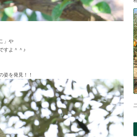
こ」や
ですよ＾＾♪
の姿を発見！！