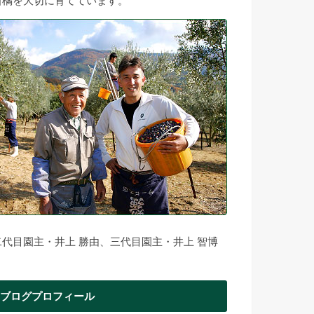
柑橘を大切に育てています。
二代目園主・井上 勝由、三代目園主・井上 智博
ブログプロフィール