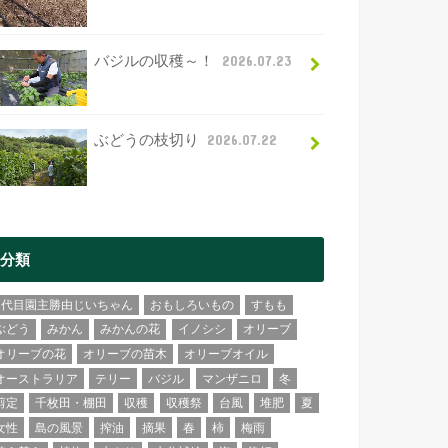
バジルの収穫～！
2026.07.23
ぶどうの枝切り
2026.07.22
分類
2代目園主勝由じいちゃん
おもしろいもの
すもも
ぶどう
みかん
みかんの花
イノシシ
オリーブ
オリーブの花
オリーブの苗木
オリーブオイル
オーストラリア
テリー
バジル
マンザニロ
冬
剪定
千枚田・棚田
収穫
収穫祭
台風
堆肥
夏
女性
島の風景
搾油
摘果
春
柿
梅雨