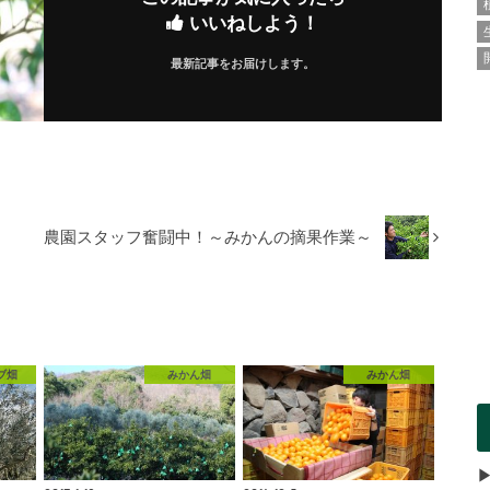
いいねしよう！
最新記事をお届けします。
農園スタッフ奮闘中！～みかんの摘果作業～
ブ畑
みかん畑
みかん畑