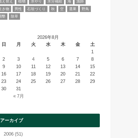
植え替え
植物
水やり
水分補給
海
漁師
生き物
男性
石垣づくり
秋
空
選果
野鳥
開墾
除草
2026年8月
日
月
火
水
木
金
土
1
2
3
4
5
6
7
8
9
10
11
12
13
14
15
16
17
18
19
20
21
22
23
24
25
26
27
28
29
30
31
« 7月
アーカイブ
2006 (51)