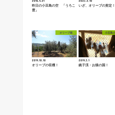
2016.4.21
2023.2.10
昨日の小豆島の空 「うろこ
いざ、オリーブの剪定
雲」
オリーブ畑
小豆島
2019.10.10
2019.3.1
オリーブの収穫！
銚子渓・お猿の国！