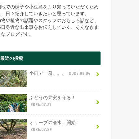
園地での様子や小豆島をより知っていただくため
に、日々紹介していきたいと思っています。
動物や植物の話題やスタッフのおもしろ話など、
毎日身近な出来事をお伝えしていく、そんなきま
まなブログです。
最近の投稿
小雨で一息。。。
2026.08.04
ぶどうの果実を守る！
2026.07.31
オリーブの潅水、開始！
2026.07.29