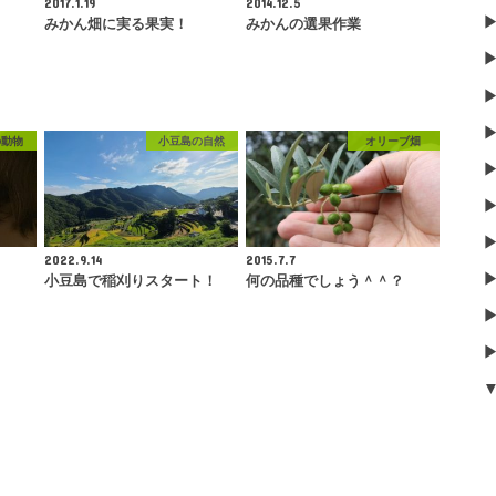
2017.1.19
2014.12.5
！
みかん畑に実る果実！
みかんの選果作業
の動物
小豆島の自然
オリーブ畑
2022.9.14
2015.7.7
小豆島で稲刈りスタート！
何の品種でしょう＾＾？