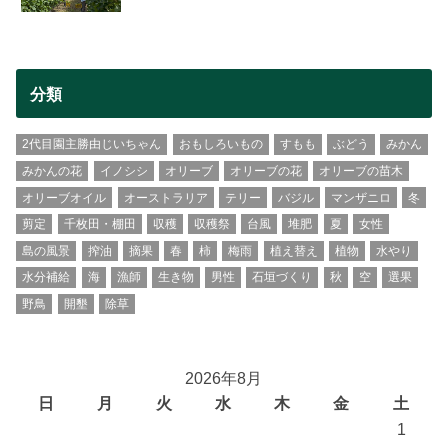
分類
2代目園主勝由じいちゃん
おもしろいもの
すもも
ぶどう
みかん
みかんの花
イノシシ
オリーブ
オリーブの花
オリーブの苗木
オリーブオイル
オーストラリア
テリー
バジル
マンザニロ
冬
剪定
千枚田・棚田
収穫
収穫祭
台風
堆肥
夏
女性
島の風景
搾油
摘果
春
柿
梅雨
植え替え
植物
水やり
水分補給
海
漁師
生き物
男性
石垣づくり
秋
空
選果
野鳥
開墾
除草
2026年8月
日
月
火
水
木
金
土
1