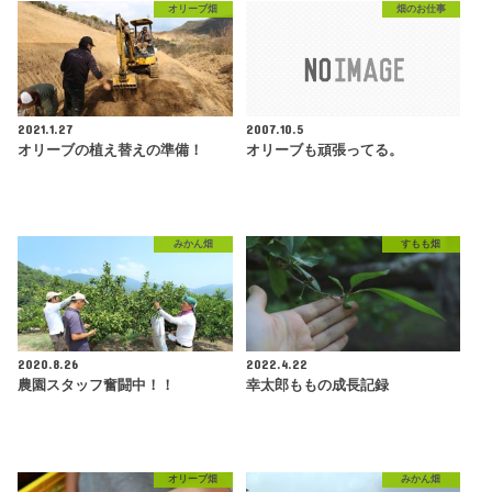
オリーブ畑
畑のお仕事
2021.1.27
2007.10.5
オリーブの植え替えの準備！
オリーブも頑張ってる。
みかん畑
すもも畑
2020.8.26
2022.4.22
農園スタッフ奮闘中！！
幸太郎ももの成長記録
オリーブ畑
みかん畑