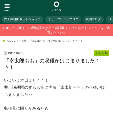
menu
井上誠耕園ネットショップ
オリーブレシピブログ
農園ブログ
メ
オリーブオイルの通信販売は井上誠耕園インターネットショップをご利
用ください！
HOME
すもも畑
「幸太郎もも」の収穫がはじまりました＾＾！
2017.06.19
すもも畑
「幸太郎もも」の収穫がはじまりました＾
＾！
いよいよ本日より＾＾！
井上誠耕園のすもも畑に実る「幸太郎もも」の収穫がは
じまりました♪♪
収穫量に限りがあるため