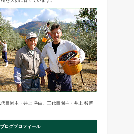
柑橘を大切に育てています。
二代目園主・井上 勝由、三代目園主・井上 智博
ブログプロフィール