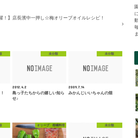
躍！】店長濱中一押し☆梅オリーブオイルレシピ！
類
未分類
未分類
2012.4.2
2009.7.14
り！
島っ子たちからの嬉しい知ら
みかんじいいちゃんの畑
せ♪
類
オリーブ 柑橘料理
未分類