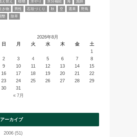
植え替え
植物
水やり
水分補給
海
漁師
生き物
男性
石垣づくり
秋
空
選果
野鳥
開墾
除草
2026年8月
日
月
火
水
木
金
土
1
2
3
4
5
6
7
8
9
10
11
12
13
14
15
16
17
18
19
20
21
22
23
24
25
26
27
28
29
30
31
« 7月
アーカイブ
2006 (51)