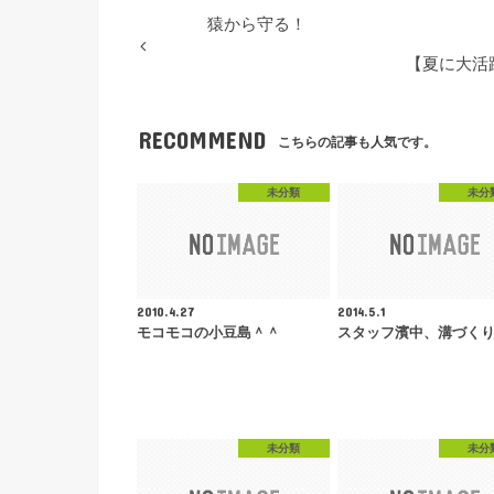
猿から守る！
【夏に大活
RECOMMEND
こちらの記事も人気です。
未分類
未分
2010.4.27
2014.5.1
モコモコの小豆島＾＾
スタッフ濱中、溝づく
未分類
未分