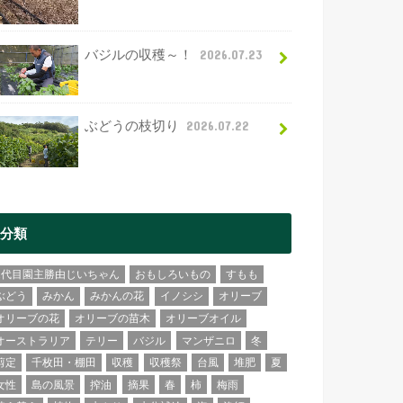
バジルの収穫～！
2026.07.23
ぶどうの枝切り
2026.07.22
分類
2代目園主勝由じいちゃん
おもしろいもの
すもも
ぶどう
みかん
みかんの花
イノシシ
オリーブ
オリーブの花
オリーブの苗木
オリーブオイル
オーストラリア
テリー
バジル
マンザニロ
冬
剪定
千枚田・棚田
収穫
収穫祭
台風
堆肥
夏
女性
島の風景
搾油
摘果
春
柿
梅雨