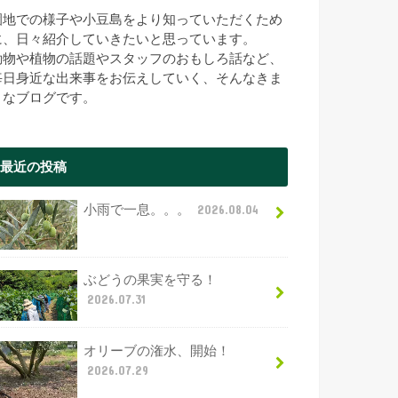
園地での様子や小豆島をより知っていただくため
に、日々紹介していきたいと思っています。
動物や植物の話題やスタッフのおもしろ話など、
毎日身近な出来事をお伝えしていく、そんなきま
まなブログです。
最近の投稿
小雨で一息。。。
2026.08.04
ぶどうの果実を守る！
2026.07.31
オリーブの潅水、開始！
2026.07.29