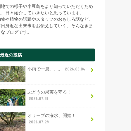
園地での様子や小豆島をより知っていただくため
に、日々紹介していきたいと思っています。
動物や植物の話題やスタッフのおもしろ話など、
毎日身近な出来事をお伝えしていく、そんなきま
まなブログです。
最近の投稿
小雨で一息。。。
2026.08.04
ぶどうの果実を守る！
2026.07.31
オリーブの潅水、開始！
2026.07.29