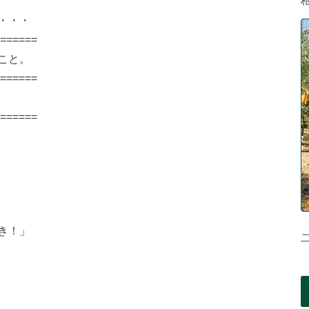
・・・
======
こと。
======
======
き！」