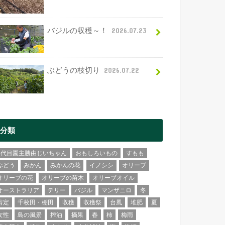
バジルの収穫～！
2026.07.23
ぶどうの枝切り
2026.07.22
分類
2代目園主勝由じいちゃん
おもしろいもの
すもも
ぶどう
みかん
みかんの花
イノシシ
オリーブ
オリーブの花
オリーブの苗木
オリーブオイル
オーストラリア
テリー
バジル
マンザニロ
冬
剪定
千枚田・棚田
収穫
収穫祭
台風
堆肥
夏
女性
島の風景
搾油
摘果
春
柿
梅雨