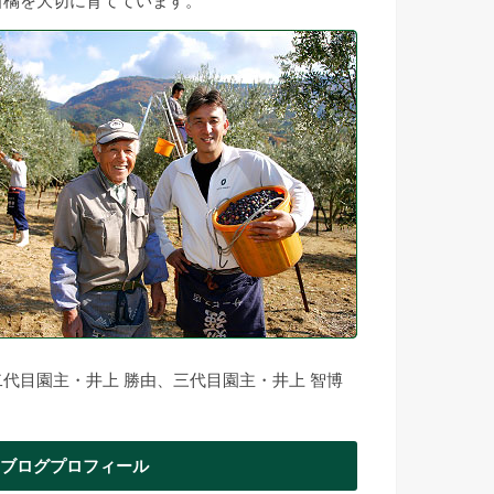
柑橘を大切に育てています。
二代目園主・井上 勝由、三代目園主・井上 智博
ブログプロフィール