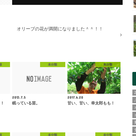
オリーブの花が満開になりました＾＾！！
類
未分類
未分類
2013.7.5
2017.6.20
！！
眠っている苗。
甘い、甘い、幸太郎もも！
類
未分類
未分類