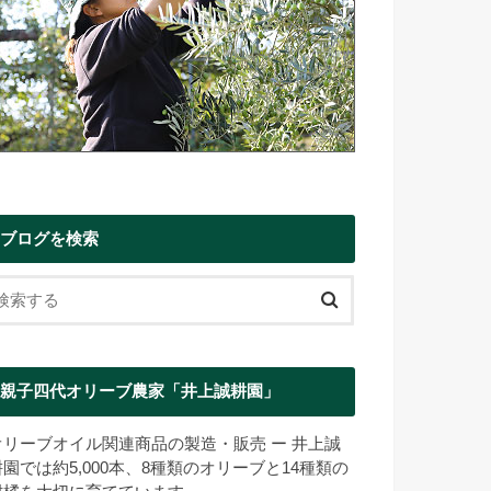
ブログを検索
親子四代オリーブ農家「井上誠耕園」
オリーブオイル関連商品の製造・販売 ー 井上誠
耕園では約5,000本、8種類のオリーブと14種類の