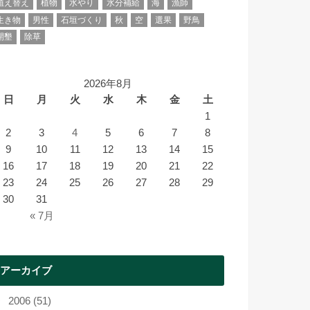
植え替え
植物
水やり
水分補給
海
漁師
生き物
男性
石垣づくり
秋
空
選果
野鳥
開墾
除草
2026年8月
日
月
火
水
木
金
土
1
2
3
4
5
6
7
8
9
10
11
12
13
14
15
16
17
18
19
20
21
22
23
24
25
26
27
28
29
30
31
« 7月
アーカイブ
2006 (51)