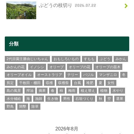
ぶどうの枝切り
2026.07.22
分類
2代目園主勝由じいちゃん
おもしろいもの
すもも
ぶどう
みかん
みかんの花
イノシシ
オリーブ
オリーブの花
オリーブの苗木
オリーブオイル
オーストラリア
テリー
バジル
マンザニロ
冬
剪定
千枚田・棚田
収穫
収穫祭
台風
堆肥
夏
女性
島の風景
搾油
摘果
春
柿
梅雨
植え替え
植物
水やり
水分補給
海
漁師
生き物
男性
石垣づくり
秋
空
選果
野鳥
開墾
除草
2026年8月