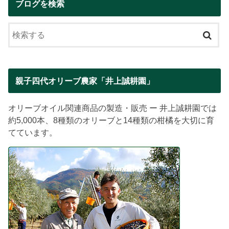
ブログを検索
親子四代オリーブ農家「井上誠耕園」
オリーブオイル関連商品の製造・販売 ー 井上誠耕園では
約5,000本、8種類のオリーブと14種類の柑橘を大切に育
てています。