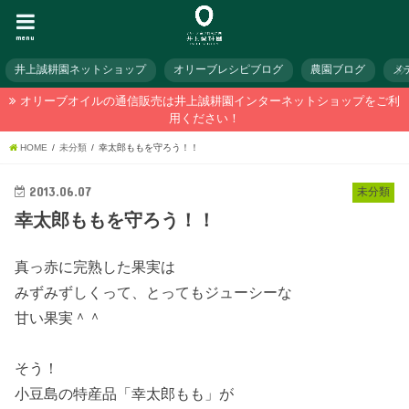
menu
井上誠耕園ネットショップ
オリーブレシピブログ
農園ブログ
メ
オリーブオイルの通信販売は井上誠耕園インターネットショップをご利
用ください！
HOME
未分類
幸太郎ももを守ろう！！
2013.06.07
未分類
幸太郎ももを守ろう！！
真っ赤に完熟した果実は
みずみずしくって、とってもジューシーな
甘い果実＾＾
そう！
小豆島の特産品「幸太郎もも」が