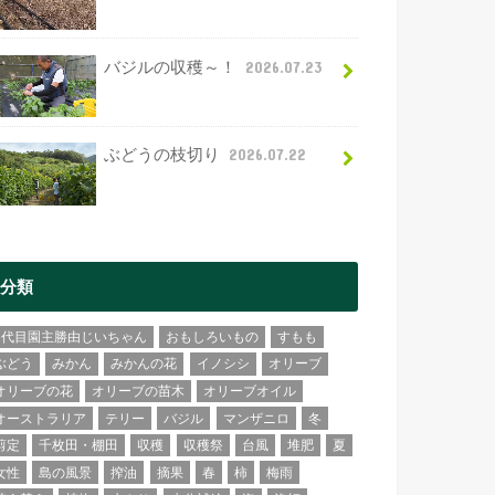
バジルの収穫～！
2026.07.23
ぶどうの枝切り
2026.07.22
分類
2代目園主勝由じいちゃん
おもしろいもの
すもも
ぶどう
みかん
みかんの花
イノシシ
オリーブ
オリーブの花
オリーブの苗木
オリーブオイル
オーストラリア
テリー
バジル
マンザニロ
冬
剪定
千枚田・棚田
収穫
収穫祭
台風
堆肥
夏
女性
島の風景
搾油
摘果
春
柿
梅雨