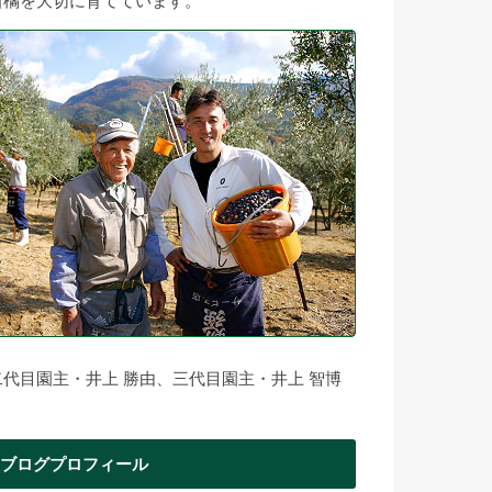
柑橘を大切に育てています。
二代目園主・井上 勝由、三代目園主・井上 智博
ブログプロフィール