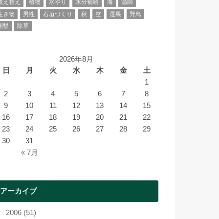
植え替え
植物
水やり
水分補給
海
漁師
生き物
男性
石垣づくり
秋
空
選果
野鳥
開墾
除草
2026年8月
日
月
火
水
木
金
土
1
2
3
4
5
6
7
8
9
10
11
12
13
14
15
16
17
18
19
20
21
22
23
24
25
26
27
28
29
30
31
« 7月
アーカイブ
2006 (51)