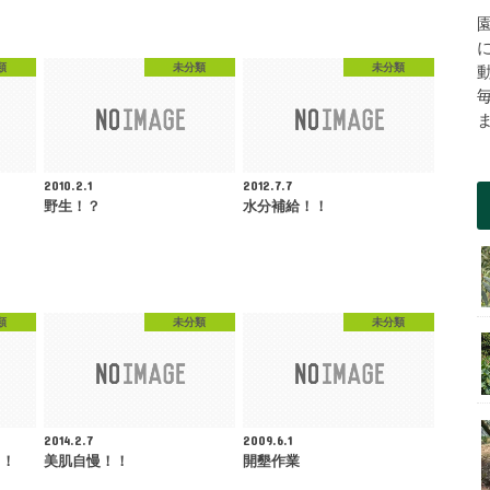
類
未分類
未分類
2010.2.1
2012.7.7
野生！？
水分補給！！
類
未分類
未分類
2014.2.7
2009.6.1
う！
美肌自慢！！
開墾作業