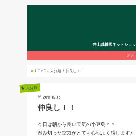
井上誠耕園ネットショ
オ
HOME
未分類
仲良し！！
未分類
2011.12.13
仲良し！！
今日は朝から良い天気の小豆島＾＾
澄み切った空気がとても心地よく感じます♪