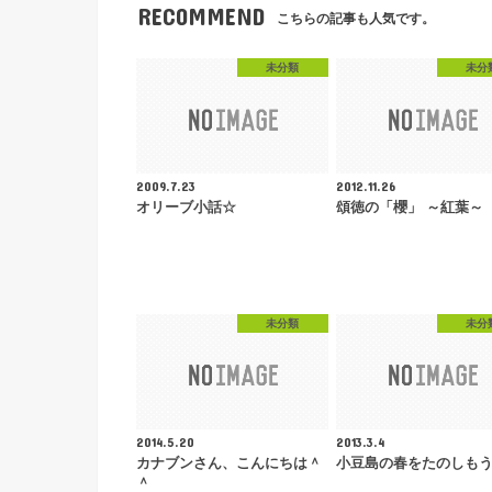
RECOMMEND
こちらの記事も人気です。
未分類
未分
2009.7.23
2012.11.26
オリーブ小話☆
頌徳の「櫻」 ～紅葉～
未分類
未分
2014.5.20
2013.3.4
カナブンさん、こんにちは＾
小豆島の春をたのしも
＾