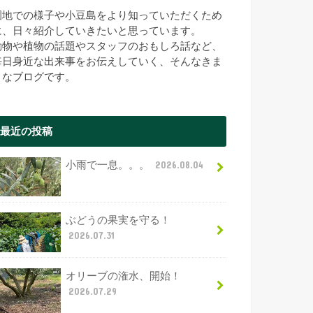
園地での様子や小豆島をより知っていただくため
に、日々紹介していきたいと思っています。
動物や植物の話題やスタッフのおもしろ話など、
毎日身近な出来事をお伝えしていく、そんなきま
まなブログです。
最近の投稿
小雨で一息。。。
2026.08.04
ぶどうの果実を守る！
2026.07.31
オリーブの潅水、開始！
2026.07.29