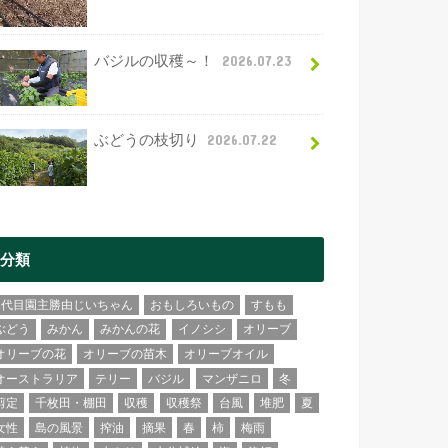
バジルの収穫～！
2026.07.23
ぶどうの枝切り
2026.07.22
分類
2代目園主勝由じいちゃん
おもしろいもの
すもも
ぶどう
みかん
みかんの花
イノシシ
オリーブ
オリーブの花
オリーブの苗木
オリーブオイル
オーストラリア
テリー
バジル
マンザニロ
冬
剪定
千枚田・棚田
収穫
収穫祭
台風
堆肥
夏
女性
島の風景
搾油
摘果
春
柿
梅雨