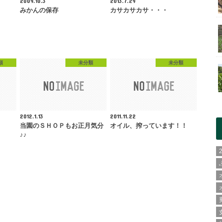
2009.10.3
2013.7.29
みかんの保存
カサカサカサ・・・
類
未分類
未分類
2012.1.13
2011.11.22
！
当園のＳＨＯＰもお正月気分
オイル、搾っています！！
♪♪