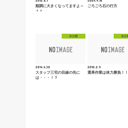
2012.6.1
2009.9.16
順調に大きくなってますよ～
ごろごろ石の行方
＾＾
未分類
未分
2014.4.30
2010.2.9
スタッフ三宅の目線の先に
選果作業は体力勝負！
は・・・！？