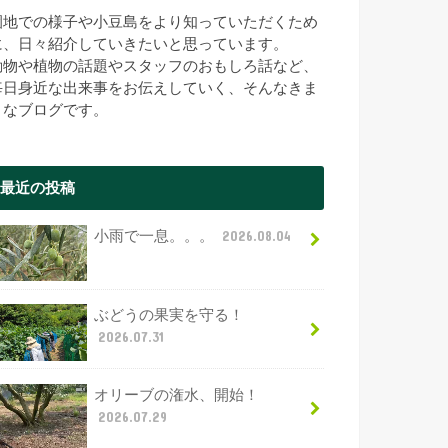
園地での様子や小豆島をより知っていただくため
に、日々紹介していきたいと思っています。
動物や植物の話題やスタッフのおもしろ話など、
毎日身近な出来事をお伝えしていく、そんなきま
まなブログです。
最近の投稿
小雨で一息。。。
2026.08.04
ぶどうの果実を守る！
2026.07.31
オリーブの潅水、開始！
2026.07.29