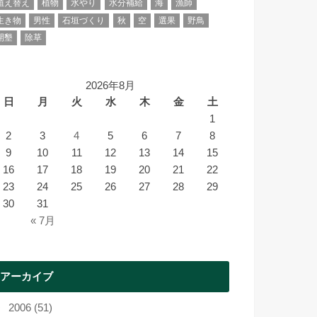
植え替え
植物
水やり
水分補給
海
漁師
生き物
男性
石垣づくり
秋
空
選果
野鳥
開墾
除草
2026年8月
日
月
火
水
木
金
土
1
2
3
4
5
6
7
8
9
10
11
12
13
14
15
16
17
18
19
20
21
22
23
24
25
26
27
28
29
30
31
« 7月
アーカイブ
2006 (51)