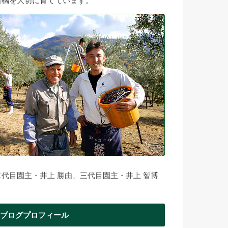
柑橘を大切に育てています。
二代目園主・井上 勝由、三代目園主・井上 智博
ブログプロフィール