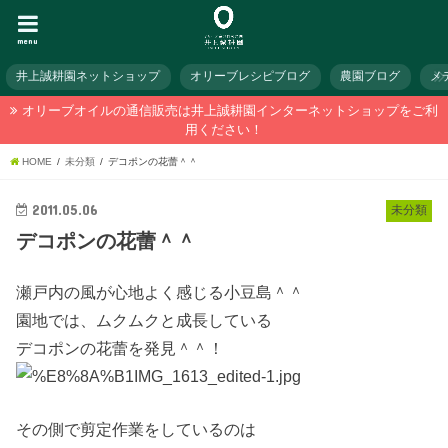
menu
井上誠耕園ネットショップ
オリーブレシピブログ
農園ブログ
メ
オリーブオイルの通信販売は井上誠耕園インターネットショップをご利
用ください！
HOME
未分類
デコポンの花蕾＾＾
2011.05.06
未分類
デコポンの花蕾＾＾
瀬戸内の風が心地よく感じる小豆島＾＾
園地では、ムクムクと成長している
デコポンの花蕾を発見＾＾！
その側で剪定作業をしているのは