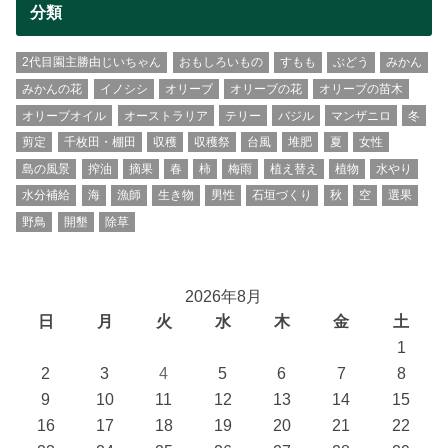
分類
2代目園主勝由じいちゃん
おもしろいもの
すもも
ぶどう
みかん
みかんの花
イノシシ
オリーブ
オリーブの花
オリーブの苗木
オリーブオイル
オーストラリア
テリー
バジル
マンザニロ
冬
剪定
千枚田・棚田
収穫
収穫祭
台風
堆肥
夏
女性
島の風景
搾油
摘果
春
柿
梅雨
植え替え
植物
水やり
水分補給
海
漁師
生き物
男性
石垣づくり
秋
空
選果
野鳥
開墾
除草
2026年8月
日
月
火
水
木
金
土
1
2
3
4
5
6
7
8
9
10
11
12
13
14
15
16
17
18
19
20
21
22