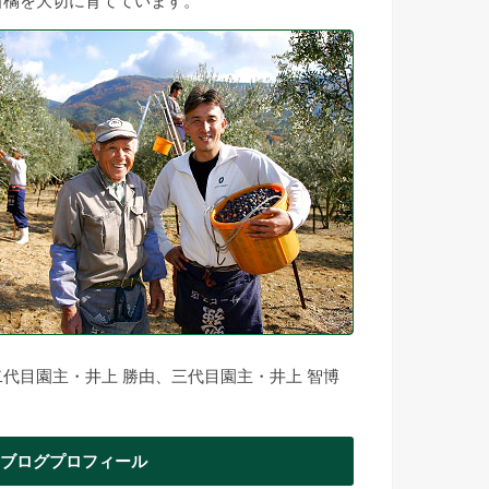
柑橘を大切に育てています。
二代目園主・井上 勝由、三代目園主・井上 智博
ブログプロフィール