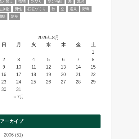
植え替え
植物
水やり
水分補給
海
漁師
生き物
男性
石垣づくり
秋
空
選果
野鳥
開墾
除草
2026年8月
日
月
火
水
木
金
土
1
2
3
4
5
6
7
8
9
10
11
12
13
14
15
16
17
18
19
20
21
22
23
24
25
26
27
28
29
30
31
« 7月
アーカイブ
2006 (51)