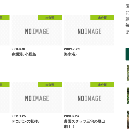
類
未分類
未分類
2011.4.18
2009.7.29
春爛漫♪小豆島
海水浴♪
類
未分類
未分類
2013.1.25
2010.6.24
デコポンの収穫♪
農園スタッフ三宅の脱出
劇！！