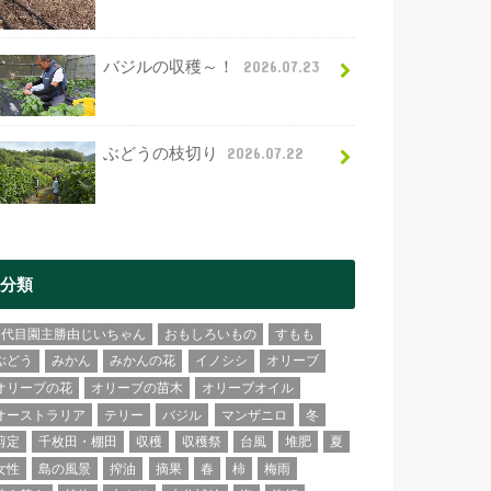
バジルの収穫～！
2026.07.23
ぶどうの枝切り
2026.07.22
分類
2代目園主勝由じいちゃん
おもしろいもの
すもも
ぶどう
みかん
みかんの花
イノシシ
オリーブ
オリーブの花
オリーブの苗木
オリーブオイル
オーストラリア
テリー
バジル
マンザニロ
冬
剪定
千枚田・棚田
収穫
収穫祭
台風
堆肥
夏
女性
島の風景
搾油
摘果
春
柿
梅雨