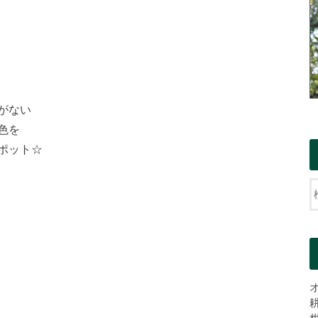
がない
色を
ポット☆