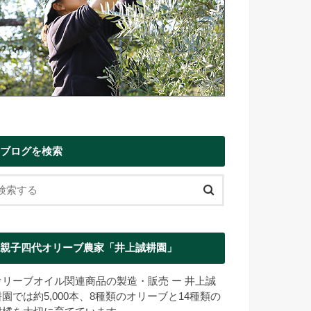
ブログを検索
親子四代オリーブ農家「井上誠耕園」
オリーブオイル関連商品の製造・販売 ー 井上誠
耕園では約5,000本、8種類のオリーブと14種類の