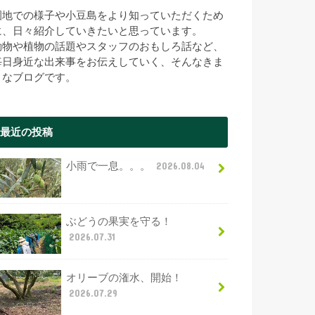
園地での様子や小豆島をより知っていただくため
に、日々紹介していきたいと思っています。
動物や植物の話題やスタッフのおもしろ話など、
毎日身近な出来事をお伝えしていく、そんなきま
まなブログです。
最近の投稿
小雨で一息。。。
2026.08.04
ぶどうの果実を守る！
2026.07.31
オリーブの潅水、開始！
2026.07.29