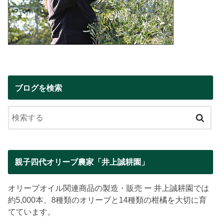
ブログを検索
親子四代オリーブ農家「井上誠耕園」
オリーブオイル関連商品の製造・販売 ー 井上誠耕園では
約5,000本、8種類のオリーブと14種類の柑橘を大切に育
てています。