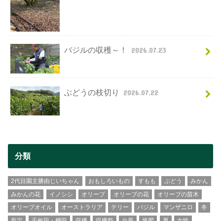
バジルの収穫～！
2026.07.23
ぶどうの枝切り
2026.07.22
分類
2代目園主勝由じいちゃん
おもしろいもの
すもも
ぶどう
みかん
みかんの花
イノシシ
オリーブ
オリーブの花
オリーブの苗木
オリーブオイル
オーストラリア
テリー
バジル
マンザニロ
冬
剪定
千枚田・棚田
収穫
収穫祭
台風
堆肥
夏
女性