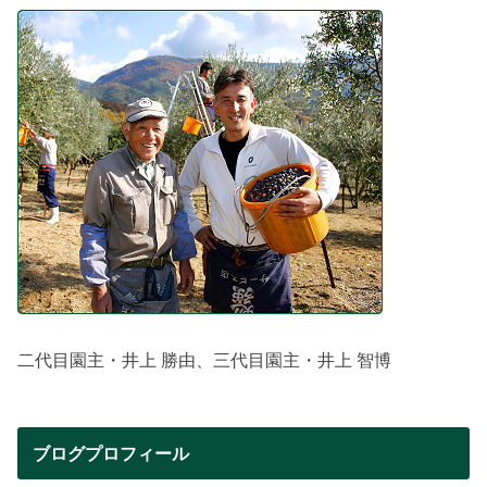
二代目園主・井上 勝由、三代目園主・井上 智博
ブログプロフィール