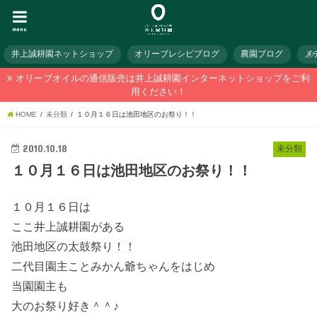
menu
井上誠耕園ネットショップ
オリーブレシピブログ
農園ブログ
メ
オリーブオイルの通信販売は井上誠耕園インターネットショップをご利
用ください！
HOME
未分類
１０月１６日は池田地区のお祭り！！
2010.10.18
未分類
１０月１６日は池田地区のお祭り！！
１０月１６日は
ここ井上誠耕園がある
池田地区の太鼓祭り！！
二代目園主ことみかん爺ちゃんをはじめ
当園園主も
大のお祭り好き＾＾♪