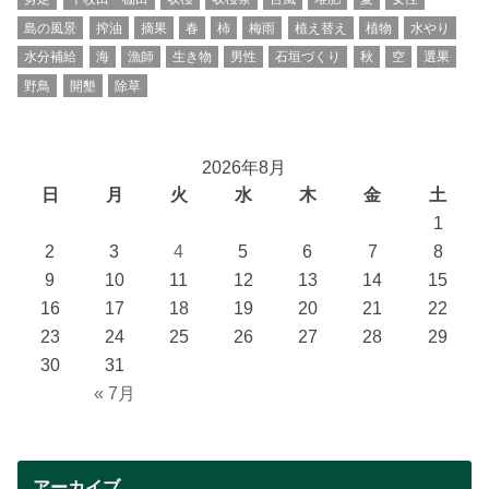
島の風景
搾油
摘果
春
柿
梅雨
植え替え
植物
水やり
水分補給
海
漁師
生き物
男性
石垣づくり
秋
空
選果
野鳥
開墾
除草
2026年8月
日
月
火
水
木
金
土
1
2
3
4
5
6
7
8
9
10
11
12
13
14
15
16
17
18
19
20
21
22
23
24
25
26
27
28
29
30
31
« 7月
アーカイブ