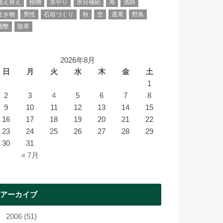
植え替え
植物
水やり
水分補給
海
漁師
生き物
男性
石垣づくり
秋
空
選果
野鳥
開墾
除草
2026年8月
日
月
火
水
木
金
土
1
2
3
4
5
6
7
8
9
10
11
12
13
14
15
16
17
18
19
20
21
22
23
24
25
26
27
28
29
30
31
« 7月
アーカイブ
2006 (51)