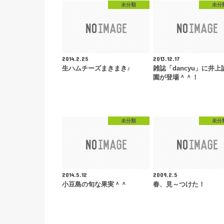
未分類
未分
2014.2.25
2013.12.17
生ハムチーズまきまき♪
雑誌「dancyu」に井上
園が登場＾＾！
未分類
未分
2014.5.12
2009.2.5
小豆島の旬な果実＾＾
春、見～つけた！