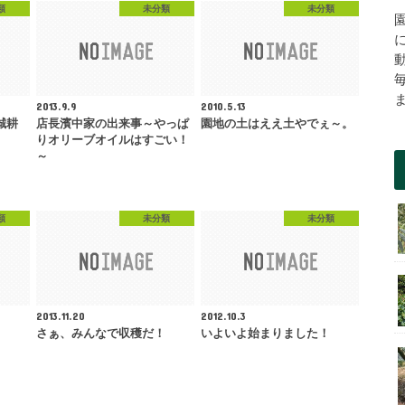
類
未分類
未分類
2013.9.9
2010.5.13
誠耕
店長濱中家の出来事～やっぱ
園地の土はええ土やでぇ～。
りオリーブオイルはすごい！
～
類
未分類
未分類
2013.11.20
2012.10.3
さぁ、みんなで収穫だ！
いよいよ始まりました！