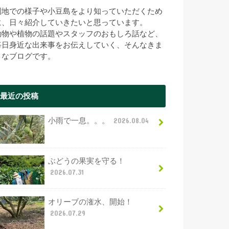
園地での様子や小豆島をより知っていただくため
に、日々紹介していきたいと思っています。
動物や植物の話題やスタッフのおもしろ話など、
毎日身近な出来事をお伝えしていく、そんなきま
まなブログです。
最近の投稿
小雨で一息。。。
2026.08.04
ぶどうの果実を守る！
2026.07.31
オリーブの潅水、開始！
2026.07.29