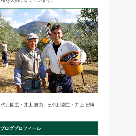
柑橘を大切に育てています。
二代目園主・井上 勝由、三代目園主・井上 智博
ブログプロフィール