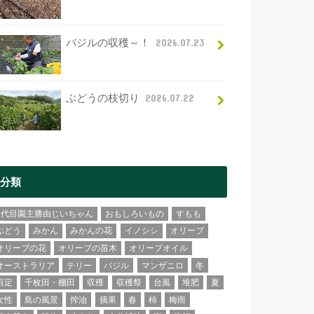
バジルの収穫～！
2026.07.23
ぶどうの枝切り
2026.07.22
分類
2代目園主勝由じいちゃん
おもしろいもの
すもも
ぶどう
みかん
みかんの花
イノシシ
オリーブ
オリーブの花
オリーブの苗木
オリーブオイル
オーストラリア
テリー
バジル
マンザニロ
冬
剪定
千枚田・棚田
収穫
収穫祭
台風
堆肥
夏
女性
島の風景
搾油
摘果
春
柿
梅雨