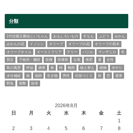
分類
2代目園主勝由じいちゃん
おもしろいもの
すもも
ぶどう
みかん
みかんの花
イノシシ
オリーブ
オリーブの花
オリーブの苗木
オリーブオイル
オーストラリア
テリー
バジル
マンザニロ
冬
剪定
千枚田・棚田
収穫
収穫祭
台風
堆肥
夏
女性
島の風景
搾油
摘果
春
柿
梅雨
植え替え
植物
水やり
水分補給
海
漁師
生き物
男性
石垣づくり
秋
空
選果
野鳥
開墾
除草
2026年8月
日
月
火
水
木
金
土
1
2
3
4
5
6
7
8