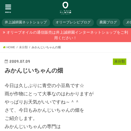
menu
井上誠耕園ネットショップ
オリーブレシピブログ
農園ブログ
メ
オリーブオイルの通信販売は井上誠耕園インターネットショップをご利
用ください！
HOME
未分類
みかんじいちゃんの畑
2009.07.09
未分類
みかんじいちゃんの畑
今日は久しぶりに青空の小豆島です☆
雨が作物にとって大事なのはわかりますが
やっぱりお天気がいいですね～＾＾
さて、今日もみかんじいちゃんの畑を
ご紹介します。
みかんじいちゃんの専門は