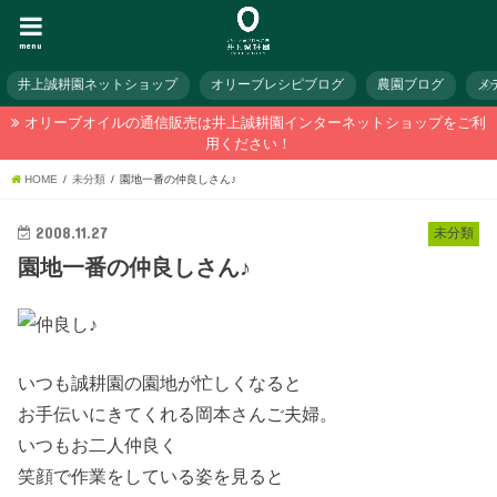
menu
井上誠耕園ネットショップ
オリーブレシピブログ
農園ブログ
メ
オリーブオイルの通信販売は井上誠耕園インターネットショップをご利
用ください！
HOME
未分類
園地一番の仲良しさん♪
2008.11.27
未分類
園地一番の仲良しさん♪
いつも誠耕園の園地が忙しくなると
お手伝いにきてくれる岡本さんご夫婦。
いつもお二人仲良く
笑顔で作業をしている姿を見ると