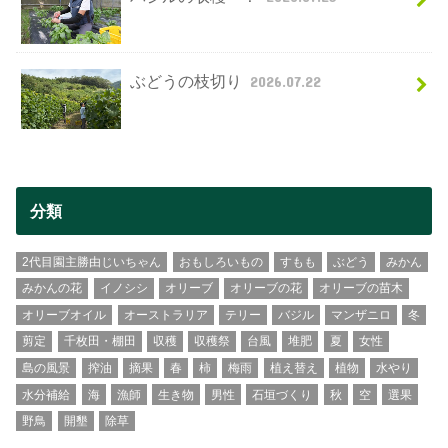
ぶどうの枝切り
2026.07.22
分類
2代目園主勝由じいちゃん
おもしろいもの
すもも
ぶどう
みかん
みかんの花
イノシシ
オリーブ
オリーブの花
オリーブの苗木
オリーブオイル
オーストラリア
テリー
バジル
マンザニロ
冬
剪定
千枚田・棚田
収穫
収穫祭
台風
堆肥
夏
女性
島の風景
搾油
摘果
春
柿
梅雨
植え替え
植物
水やり
水分補給
海
漁師
生き物
男性
石垣づくり
秋
空
選果
野鳥
開墾
除草