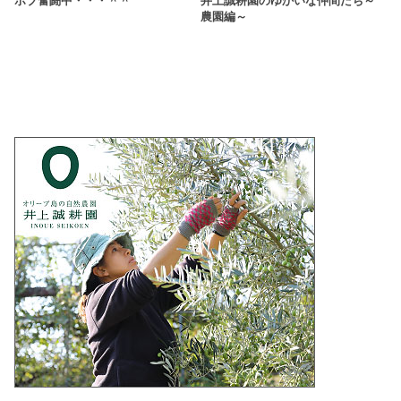
ボブ奮闘中・・・＾＾
井上誠耕園のゆかいな仲間たち～
農園編～