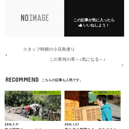
この記事が気に入ったら
いいねしよう！
スタッフ時耕の小豆島便り
この草何の草～♪気になる～♪
RECOMMEND
こちらの記事も人気です。
井上誠耕園のスタッフ
井上誠耕園のスタッフ
2016.3.17
2015.1.27