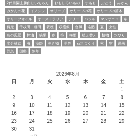
2代目園主勝由じいちゃん
おもしろいもの
すもも
ぶどう
みかん
みかんの花
イノシシ
オリーブ
オリーブの花
オリーブの苗木
オリーブオイル
オーストラリア
テリー
バジル
マンザニロ
冬
剪定
千枚田・棚田
収穫
収穫祭
台風
堆肥
夏
女性
島の風景
搾油
摘果
春
柿
梅雨
植え替え
植物
水やり
水分補給
海
漁師
生き物
男性
石垣づくり
秋
空
選果
野鳥
開墾
除草
2026年8月
日
月
火
水
木
金
土
1
2
3
4
5
6
7
8
9
10
11
12
13
14
15
16
17
18
19
20
21
22
23
24
25
26
27
28
29
30
31