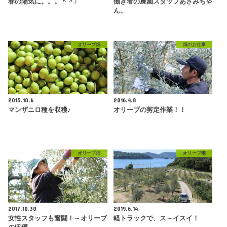
春の陽気に。。。＾＾♪
働き者の農園スタッフあさみちゃ
ん。
オリーブ畑
畑のお仕事
2015.10.6
2016.4.8
マンザニロ種を収穫♪
オリーブの剪定作業！！
オリーブ畑
オリーブ畑
2017.10.30
2019.6.14
女性スタッフも奮闘！～オリーブ
軽トラックで、ス～イスイ！