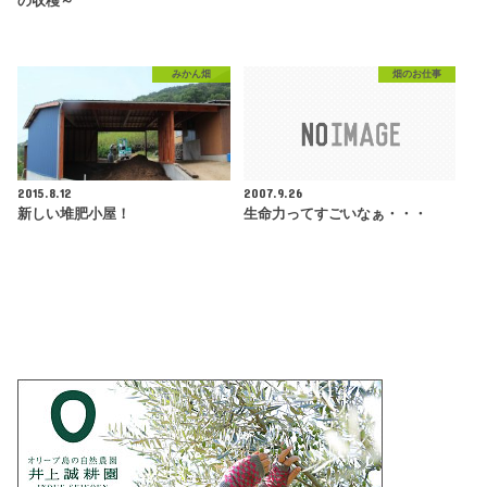
の収穫～
みかん畑
畑のお仕事
2015.8.12
2007.9.26
新しい堆肥小屋！
生命力ってすごいなぁ・・・