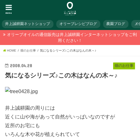
menu
井上誠耕園ネットショップ
オリーブレシピブログ
農園ブログ
メ
オリーブオイルの通信販売は井上誠耕園インターネットショップをご利
用ください！
HOME
畑のお仕事
気になるシリーズ♪この木はなんの木～♪
2008.04.28
畑のお仕事
気になるシリーズ♪この木はなんの木～♪
井上誠耕園の周りには
近くに山や海があって自然がいっぱいなのですが
近所のお宅にも
いろんな木や花が植えられていて