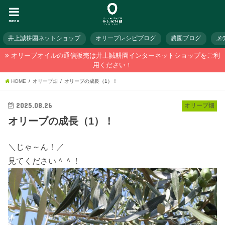
menu
井上誠耕園ネットショップ
オリーブレシピブログ
農園ブログ
メ
オリーブオイルの通信販売は井上誠耕園インターネットショップをご利
用ください！
HOME
オリーブ畑
オリーブの成長（1）！
2025.08.26
オリーブ畑
オリーブの成長（1）！
＼じゃ～ん！／
見てください＾＾！