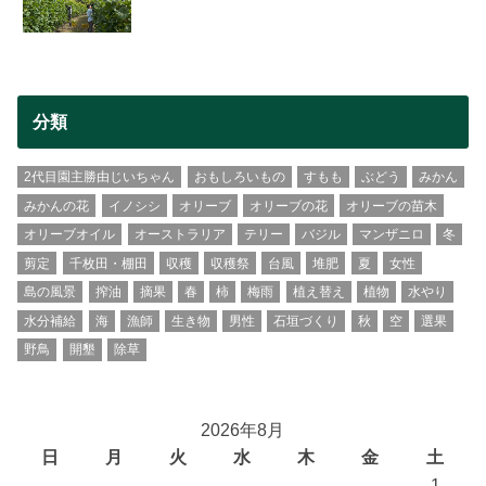
分類
2代目園主勝由じいちゃん
おもしろいもの
すもも
ぶどう
みかん
みかんの花
イノシシ
オリーブ
オリーブの花
オリーブの苗木
オリーブオイル
オーストラリア
テリー
バジル
マンザニロ
冬
剪定
千枚田・棚田
収穫
収穫祭
台風
堆肥
夏
女性
島の風景
搾油
摘果
春
柿
梅雨
植え替え
植物
水やり
水分補給
海
漁師
生き物
男性
石垣づくり
秋
空
選果
野鳥
開墾
除草
2026年8月
日
月
火
水
木
金
土
1