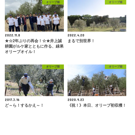
オリーブ畑
オリーブ畑
2022.11.8
2022.4.20
★☆2年ぶりの再会！☆★井上誠
まるで別世界！
耕園がルケ家とともに作る、緑果
オリーブオイル！
オリーブ畑
オリーブ畑
2017.3.16
2020.9.23
ど～ら！するかえ～！
《祝！》本日、オリーブ初収穫！