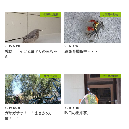
小豆島の動物
小豆島の動物
2015.5.20
2017.7.14
感動！「イソヒヨドリの赤ちゃ
道路を横断中・・・
ん」
オリーブ畑
小豆島の動物
2019.12.16
2016.5.16
ガサガサッ！！！まさかの、
昨日の出来事。
猪！！！