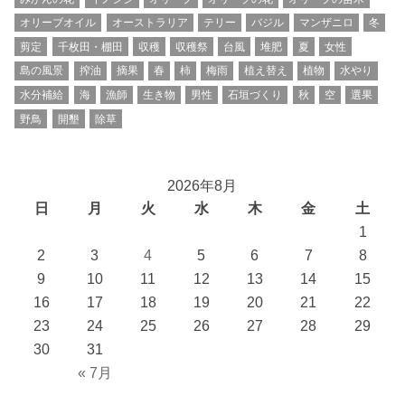
オリーブオイル
オーストラリア
テリー
バジル
マンザニロ
冬
剪定
千枚田・棚田
収穫
収穫祭
台風
堆肥
夏
女性
島の風景
搾油
摘果
春
柿
梅雨
植え替え
植物
水やり
水分補給
海
漁師
生き物
男性
石垣づくり
秋
空
選果
野鳥
開墾
除草
2026年8月
日
月
火
水
木
金
土
1
2
3
4
5
6
7
8
9
10
11
12
13
14
15
16
17
18
19
20
21
22
23
24
25
26
27
28
29
30
31
« 7月