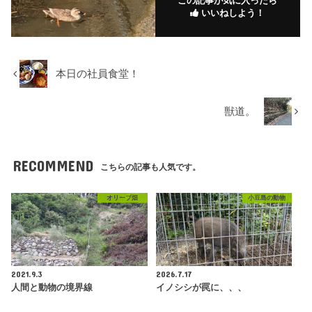
この記事が気に入ったら
いいねしよう！
本日の社員食堂！
獣道。
RECOMMEND
こちらの記事も人気です。
オリーブ畑
小豆島の動物
2021.9.3
2026.7.17
人間と動物の境界線
イノシシが罠に、、、