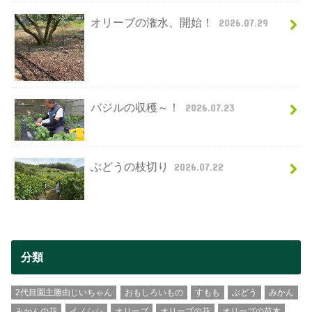
オリーブの潅水、開始！
2026.07.29
バジルの収穫～！
2026.07.23
ぶどうの枝切り
2026.07.22
分類
2代目園主勝由じいちゃん
おもしろいもの
すもも
ぶどう
みかん
みかんの花
イノシシ
オリーブ
オリーブの花
オリーブの苗木