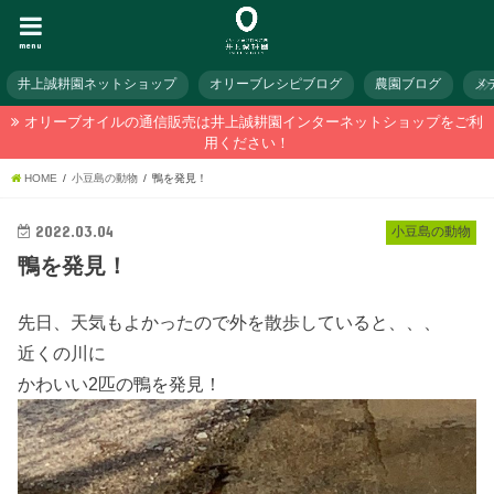
menu
井上誠耕園ネットショップ
オリーブレシピブログ
農園ブログ
メ
オリーブオイルの通信販売は井上誠耕園インターネットショップをご利
用ください！
HOME
小豆島の動物
鴨を発見！
2022.03.04
小豆島の動物
鴨を発見！
先日、天気もよかったので外を散歩していると、、、
近くの川に
かわいい2匹の鴨を発見！