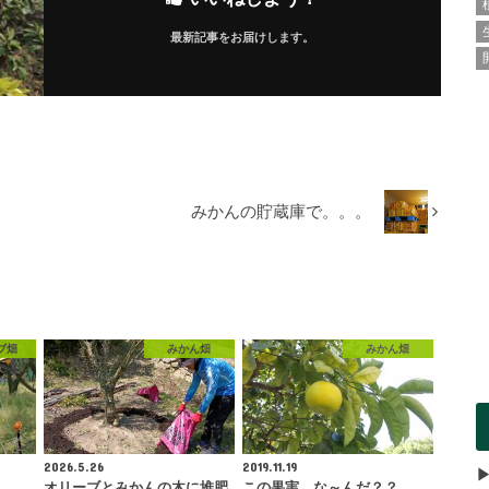
最新記事をお届けします。
みかんの貯蔵庫で。。。
ブ畑
みかん畑
みかん畑
2026.5.26
2019.11.19
オリーブとみかんの木に堆肥
この果実、な～んだ？？