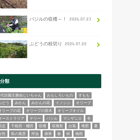
バジルの収穫～！
2026.07.23
ぶどうの枝切り
2026.07.22
分類
2代目園主勝由じいちゃん
おもしろいもの
すもも
ぶどう
みかん
みかんの花
イノシシ
オリーブ
オリーブの花
オリーブの苗木
オリーブオイル
オーストラリア
テリー
バジル
マンザニロ
冬
剪定
千枚田・棚田
収穫
収穫祭
台風
堆肥
夏
女性
島の風景
搾油
摘果
春
柿
梅雨