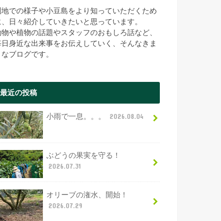
園地での様子や小豆島をより知っていただくため
に、日々紹介していきたいと思っています。
動物や植物の話題やスタッフのおもしろ話など、
毎日身近な出来事をお伝えしていく、そんなきま
まなブログです。
最近の投稿
小雨で一息。。。
2026.08.04
ぶどうの果実を守る！
2026.07.31
オリーブの潅水、開始！
2026.07.29