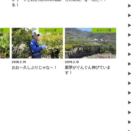
を！
ん畑
みかん畑
オリーブ畑
2018.3.19
2019.3.13
おお～久しぶりじゃな～！
新芽がぐんぐん伸びていま
す！