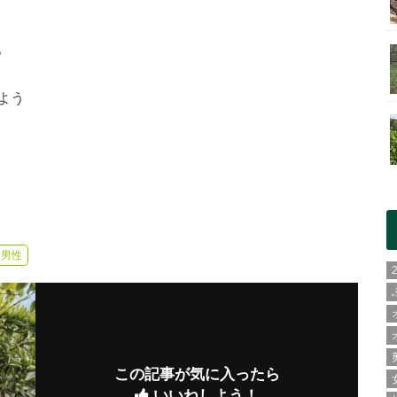
。
よう
男性
この記事が気に入ったら
いいねしよう！