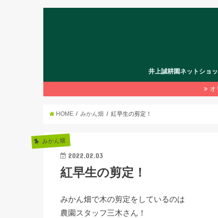
井上誠耕園ネットショ
オ
HOME
みかん畑
紅早生の剪定！
みかん畑
2022.02.03
紅早生の剪定！
みかん畑で木の剪定をしているのは
農園スタッフ三木さん！