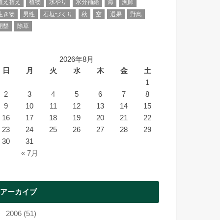
植え替え
植物
水やり
水分補給
海
漁師
生き物
男性
石垣づくり
秋
空
選果
野鳥
開墾
除草
2026年8月
日
月
火
水
木
金
土
1
2
3
4
5
6
7
8
9
10
11
12
13
14
15
16
17
18
19
20
21
22
23
24
25
26
27
28
29
30
31
« 7月
アーカイブ
2006 (51)