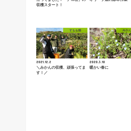
収穫スタート！
すもも畑
みか
2021.12.2
2020.3.10
＼みかんの収穫、頑張ってま
暖かい春に
す！／