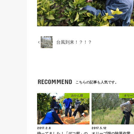
台風到来！？！？
RECOMMEND
こちらの記事も人気です。
みかん畑
オリー
2017.2.8
2017.5.12
待ってました！「デコ柑」の
オリーブ畑の除草作業