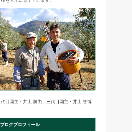
柑橘を大切に育てています。
二代目園主・井上 勝由、三代目園主・井上 智博
ブログプロフィール