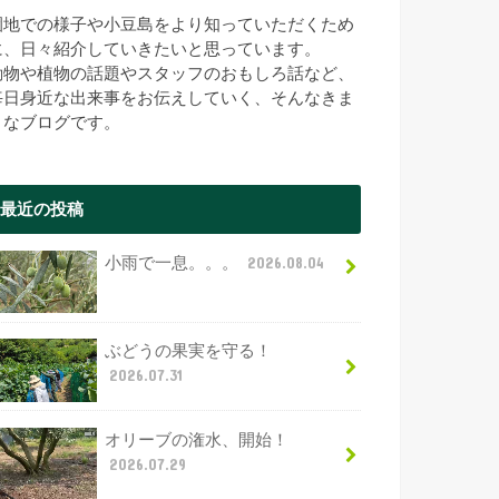
園地での様子や小豆島をより知っていただくため
に、日々紹介していきたいと思っています。
動物や植物の話題やスタッフのおもしろ話など、
毎日身近な出来事をお伝えしていく、そんなきま
まなブログです。
最近の投稿
小雨で一息。。。
2026.08.04
ぶどうの果実を守る！
2026.07.31
オリーブの潅水、開始！
2026.07.29