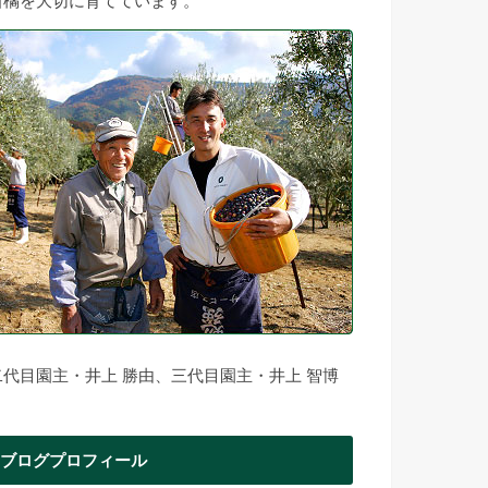
柑橘を大切に育てています。
二代目園主・井上 勝由、三代目園主・井上 智博
ブログプロフィール