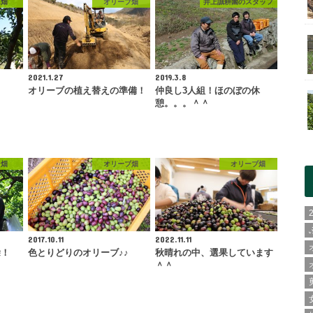
ん畑
オリーブ畑
井上誠耕園のスタッフ
2021.1.27
2019.3.8
オリーブの植え替えの準備！
仲良し3人組！ほのぼの休
憩。。。＾＾
も畑
オリーブ畑
オリーブ畑
2017.10.11
2022.11.11
除！
色とりどりのオリーブ♪♪
秋晴れの中、選果しています
＾＾