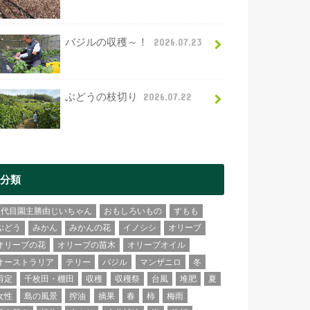
バジルの収穫～！
2026.07.23
ぶどうの枝切り
2026.07.22
分類
2代目園主勝由じいちゃん
おもしろいもの
すもも
ぶどう
みかん
みかんの花
イノシシ
オリーブ
オリーブの花
オリーブの苗木
オリーブオイル
オーストラリア
テリー
バジル
マンザニロ
冬
剪定
千枚田・棚田
収穫
収穫祭
台風
堆肥
夏
女性
島の風景
搾油
摘果
春
柿
梅雨