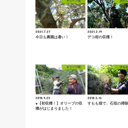
オリーブ畑
みか
2021.7.27
2021.2.19
今日も農園は暑い！
デコ柑の収穫！
オリーブ畑
すも
2018.9.25
2018.5.14
●【初収穫！】オリーブの収
すもも畑で、石垣の掃
穫がはじまりました！