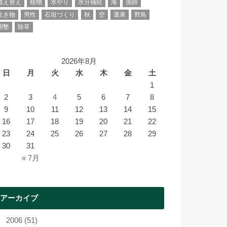
植え替え
植物
水やり
水分補給
海
漁師
生き物
男性
石垣づくり
秋
空
選果
野鳥
開墾
除草
2026年8月
日
月
火
水
木
金
土
1
2
3
4
5
6
7
8
9
10
11
12
13
14
15
16
17
18
19
20
21
22
23
24
25
26
27
28
29
30
31
« 7月
アーカイブ
2006 (51)