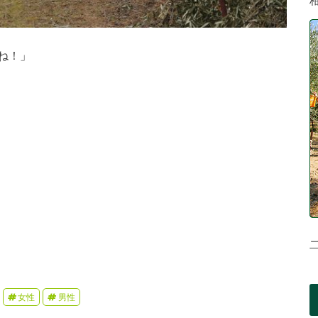
ね！」
女性
男性