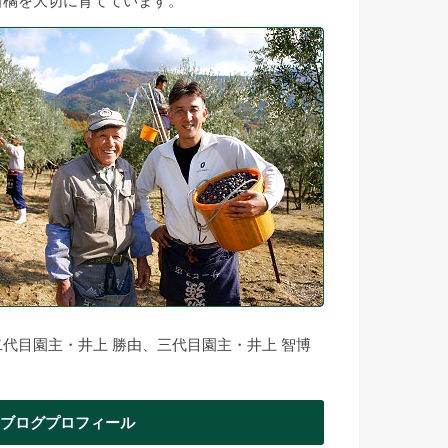
柑橘を大切に育てています。
二代目園主・井上 勝由、三代目園主・井上 智博
ブログプロフィール