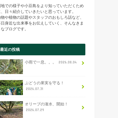
園地での様子や小豆島をより知っていただくため
に、日々紹介していきたいと思っています。
動物や植物の話題やスタッフのおもしろ話など、
毎日身近な出来事をお伝えしていく、そんなきま
まなブログです。
最近の投稿
小雨で一息。。。
2026.08.04
ぶどうの果実を守る！
2026.07.31
オリーブの潅水、開始！
2026.07.29