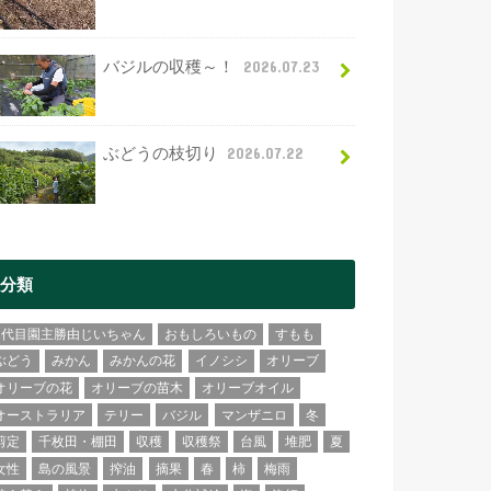
バジルの収穫～！
2026.07.23
ぶどうの枝切り
2026.07.22
分類
2代目園主勝由じいちゃん
おもしろいもの
すもも
ぶどう
みかん
みかんの花
イノシシ
オリーブ
オリーブの花
オリーブの苗木
オリーブオイル
オーストラリア
テリー
バジル
マンザニロ
冬
剪定
千枚田・棚田
収穫
収穫祭
台風
堆肥
夏
女性
島の風景
搾油
摘果
春
柿
梅雨