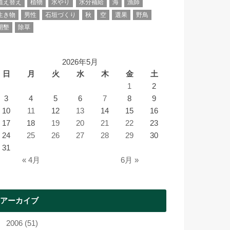
植え替え
植物
水やり
水分補給
海
漁師
生き物
男性
石垣づくり
秋
空
選果
野鳥
開墾
除草
2026年5月
日
月
火
水
木
金
土
1
2
3
4
5
6
7
8
9
10
11
12
13
14
15
16
17
18
19
20
21
22
23
24
25
26
27
28
29
30
31
« 4月
6月 »
アーカイブ
2006 (51)