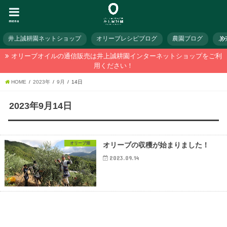
menu
井上誠耕園ネットショップ
オリーブレシピブログ
農園ブログ
メ
オリーブオイルの通信販売は井上誠耕園インターネットショップをご利
用ください！
HOME
2023年
9月
14日
2023年9月14日
オリーブ畑
オリーブの収穫が始まりました！
2023.09.14