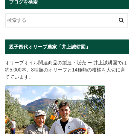
ブログを検索
親子四代オリーブ農家「井上誠耕園」
オリーブオイル関連商品の製造・販売 ー 井上誠耕園では
約5,000本、8種類のオリーブと14種類の柑橘を大切に育
てています。