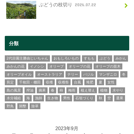
ぶどうの枝切り
2026.07.22
分類
2代目園主勝由じいちゃん
おもしろいもの
すもも
ぶどう
みかん
みかんの花
イノシシ
オリーブ
オリーブの花
オリーブの苗木
オリーブオイル
オーストラリア
テリー
バジル
マンザニロ
冬
剪定
千枚田・棚田
収穫
収穫祭
台風
堆肥
夏
女性
島の風景
搾油
摘果
春
柿
梅雨
植え替え
植物
水やり
水分補給
海
漁師
生き物
男性
石垣づくり
秋
空
選果
野鳥
開墾
除草
2023年9月