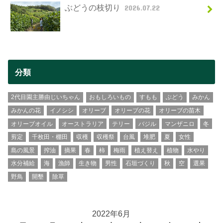
ぶどうの枝切り
2026.07.22
分類
2代目園主勝由じいちゃん
おもしろいもの
すもも
ぶどう
みかん
みかんの花
イノシシ
オリーブ
オリーブの花
オリーブの苗木
オリーブオイル
オーストラリア
テリー
バジル
マンザニロ
冬
剪定
千枚田・棚田
収穫
収穫祭
台風
堆肥
夏
女性
島の風景
搾油
摘果
春
柿
梅雨
植え替え
植物
水やり
水分補給
海
漁師
生き物
男性
石垣づくり
秋
空
選果
野鳥
開墾
除草
2022年6月