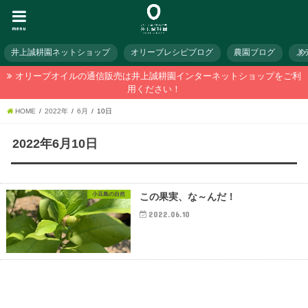
menu
井上誠耕園ネットショップ
オリーブレシピブログ
農園ブログ
メ
オリーブオイルの通信販売は井上誠耕園インターネットショップをご利
用ください！
HOME
2022年
6月
10日
2022年6月10日
小豆島の自然
この果実、な～んだ！
2022.06.10