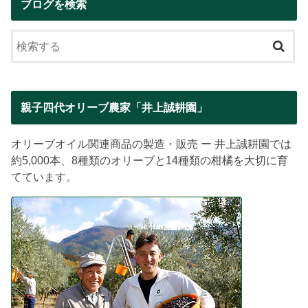
ブログを検索
親子四代オリーブ農家「井上誠耕園」
オリーブオイル関連商品の製造・販売 ー 井上誠耕園では
約5,000本、8種類のオリーブと14種類の柑橘を大切に育
てています。