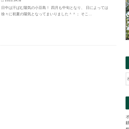
2022.04.18
日中は汗ばむ陽気の小豆島！ 四月も中旬となり、 日によっては
徐々に初夏の陽気となってまいりました＾＾； そこ…