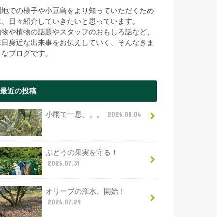
園地での様子や小豆島をより知っていただくため
に、日々紹介していきたいと思っています。
動物や植物の話題やスタッフのおもしろ話など、
毎日身近な出来事をお伝えしていく、そんなきま
まなブログです。
最近の投稿
小雨で一息。。。
2026.08.04
ぶどうの果実を守る！
2026.07.31
オリーブの潅水、開始！
2026.07.29