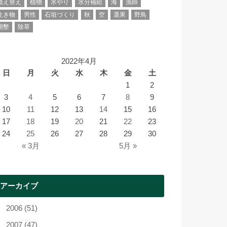
植え替え
植物
水やり
水分補給
海
漁師
生き物
男性
石垣づくり
秋
空
選果
野鳥
開墾
除草
2022年4月
日
月
火
水
木
金
土
1
2
3
4
5
6
7
8
9
10
11
12
13
14
15
16
17
18
19
20
21
22
23
24
25
26
27
28
29
30
« 3月
5月 »
アーカイブ
2006 (51)
2007 (47)