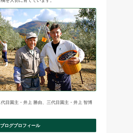
柑橘を大切に育てています。
二代目園主・井上 勝由、三代目園主・井上 智博
ブログプロフィール