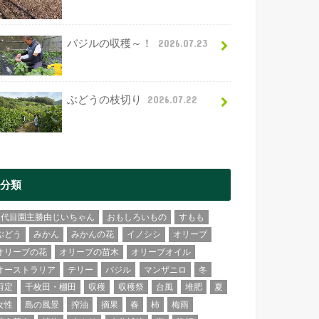
バジルの収穫～！
2026.07.23
ぶどうの枝切り
2026.07.22
分類
2代目園主勝由じいちゃん
おもしろいもの
すもも
ぶどう
みかん
みかんの花
イノシシ
オリーブ
オリーブの花
オリーブの苗木
オリーブオイル
オーストラリア
テリー
バジル
マンザニロ
冬
剪定
千枚田・棚田
収穫
収穫祭
台風
堆肥
夏
女性
島の風景
搾油
摘果
春
柿
梅雨