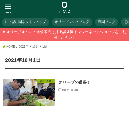
menu
井上誠耕園ネットショップ
オリーブレシピブログ
農園ブログ
メ
オリーブオイルの通信販売は井上誠耕園インターネットショップをご利
用ください！
HOME
2021年
10月
1日
2021年10月1日
畑のお仕事
オリーブの選果！
2021.10.01