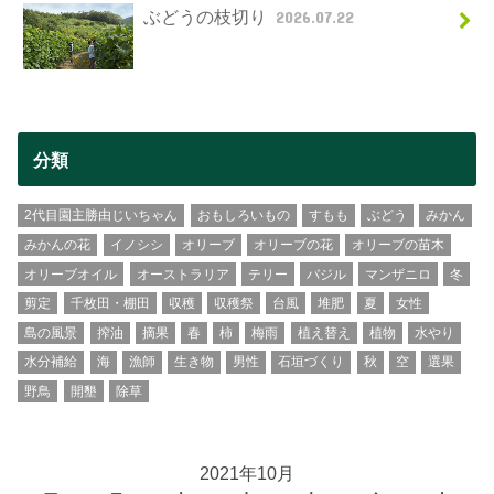
ぶどうの枝切り
2026.07.22
分類
2代目園主勝由じいちゃん
おもしろいもの
すもも
ぶどう
みかん
みかんの花
イノシシ
オリーブ
オリーブの花
オリーブの苗木
オリーブオイル
オーストラリア
テリー
バジル
マンザニロ
冬
剪定
千枚田・棚田
収穫
収穫祭
台風
堆肥
夏
女性
島の風景
搾油
摘果
春
柿
梅雨
植え替え
植物
水やり
水分補給
海
漁師
生き物
男性
石垣づくり
秋
空
選果
野鳥
開墾
除草
2021年10月