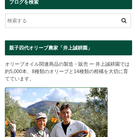
ブログを検索
親子四代オリーブ農家「井上誠耕園」
オリーブオイル関連商品の製造・販売 ー 井上誠耕園では
約5,000本、8種類のオリーブと14種類の柑橘を大切に育
てています。