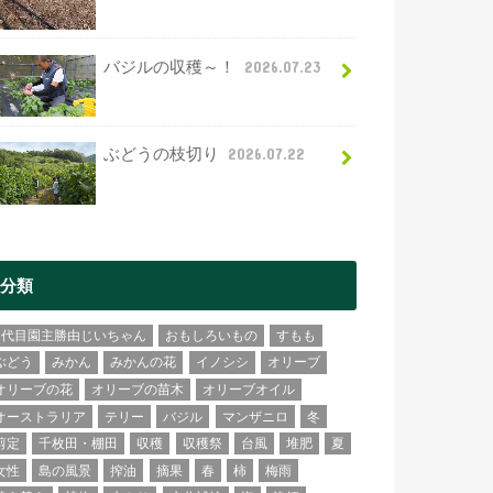
バジルの収穫～！
2026.07.23
ぶどうの枝切り
2026.07.22
分類
2代目園主勝由じいちゃん
おもしろいもの
すもも
ぶどう
みかん
みかんの花
イノシシ
オリーブ
オリーブの花
オリーブの苗木
オリーブオイル
オーストラリア
テリー
バジル
マンザニロ
冬
剪定
千枚田・棚田
収穫
収穫祭
台風
堆肥
夏
女性
島の風景
搾油
摘果
春
柿
梅雨