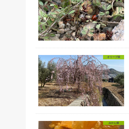
オリーブ畑
みかん畑