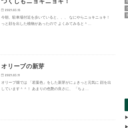
つくしもニョキニョキ！
2021.03.15
今朝、駐車場付近を歩いていると、、、 なにやらニョキニョキ！
っと顔を出した植物があったので よくみてみると＾…
オリーブの新芽
2021.03.11
オリーブ畑では 「若葉色」をした新芽がにょきっと元気に 顔を出
しています＾＾！ あまりの色艶の良さに、 「ちょ…