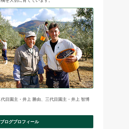
柑橘を大切に育てています。
二代目園主・井上 勝由、三代目園主・井上 智博
ブログプロフィール