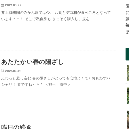
2021.03.22
井上誠耕園のみかん畑では今、 八朔とデコ柑が食べごろとなって
います＾＾！ そこで私自身も さっそく購入し、皮を…
あたたかい春の陽ざし
2021.03.19
ふわっと差し込む 春の陽ざしがとっても心地よくて♪ おもわずパ
シャリ！ 春ですね～＾＾ ＜担当 濱中＞
昨日の続き。。。