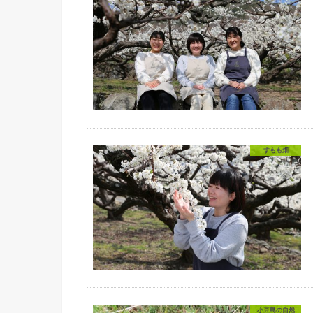
すもも畑
小豆島の自然