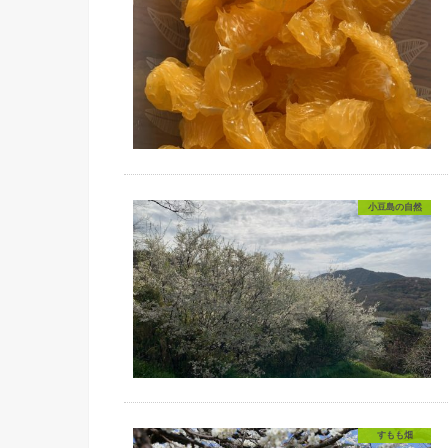
小豆島の自然
すもも畑