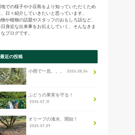
園地での様子や小豆島をより知っていただくため
に、日々紹介していきたいと思っています。
動物や植物の話題やスタッフのおもしろ話など、
毎日身近な出来事をお伝えしていく、そんなきま
まなブログです。
最近の投稿
小雨で一息。。。
2026.08.04
ぶどうの果実を守る！
2026.07.31
オリーブの潅水、開始！
2026.07.29