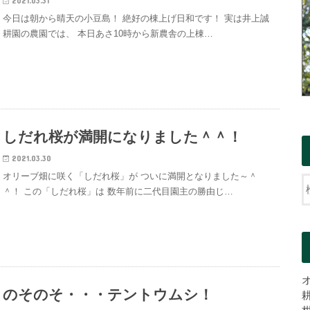
2021.03.31
今日は朝から晴天の小豆島！ 絶好の棟上げ日和です！ 実は井上誠
耕園の農園では、 本日あさ10時から新農舎の上棟…
しだれ桜が満開になりました＾＾！
2021.03.30
オリーブ畑に咲く「しだれ桜」が ついに満開となりました～＾
＾！ この「しだれ桜」は 数年前に二代目園主の勝由じ…
のそのそ・・・テントウムシ！