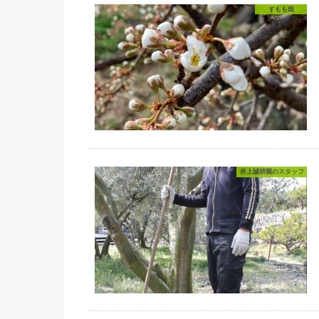
すもも畑
井上誠耕園のスタッフ