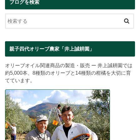
ブログを検索
親子四代オリーブ農家「井上誠耕園」
オリーブオイル関連商品の製造・販売 ー 井上誠耕園では
約5,000本、8種類のオリーブと14種類の柑橘を大切に育
てています。