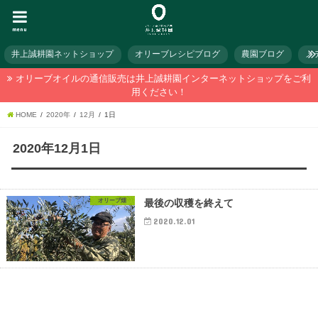
menu
井上誠耕園ネットショップ
オリーブレシピブログ
農園ブログ
メ
オリーブオイルの通信販売は井上誠耕園インターネットショップをご利
用ください！
HOME
2020年
12月
1日
2020年12月1日
オリーブ畑
最後の収穫を終えて
2020.12.01