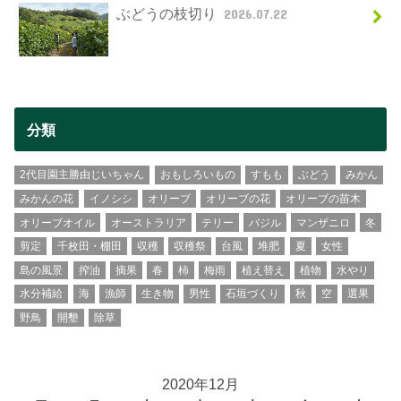
ぶどうの枝切り
2026.07.22
分類
2代目園主勝由じいちゃん
おもしろいもの
すもも
ぶどう
みかん
みかんの花
イノシシ
オリーブ
オリーブの花
オリーブの苗木
オリーブオイル
オーストラリア
テリー
バジル
マンザニロ
冬
剪定
千枚田・棚田
収穫
収穫祭
台風
堆肥
夏
女性
島の風景
搾油
摘果
春
柿
梅雨
植え替え
植物
水やり
水分補給
海
漁師
生き物
男性
石垣づくり
秋
空
選果
野鳥
開墾
除草
2020年12月