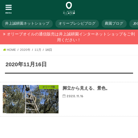
menu
井上誠耕園ネットショップ
オリーブレシピブログ
農園ブログ
メ
オリーブオイルの通信販売は井上誠耕園インターネットショップをご利
用ください！
HOME
2020年
11月
16日
2020年11月16日
オリーブ畑
脚立から見える、景色。
2020.11.16