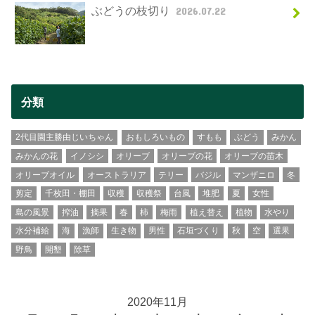
ぶどうの枝切り
2026.07.22
分類
2代目園主勝由じいちゃん
おもしろいもの
すもも
ぶどう
みかん
みかんの花
イノシシ
オリーブ
オリーブの花
オリーブの苗木
オリーブオイル
オーストラリア
テリー
バジル
マンザニロ
冬
剪定
千枚田・棚田
収穫
収穫祭
台風
堆肥
夏
女性
島の風景
搾油
摘果
春
柿
梅雨
植え替え
植物
水やり
水分補給
海
漁師
生き物
男性
石垣づくり
秋
空
選果
野鳥
開墾
除草
2020年11月