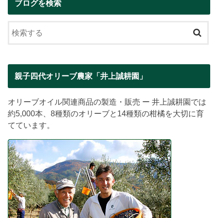
ブログを検索
親子四代オリーブ農家「井上誠耕園」
オリーブオイル関連商品の製造・販売 ー 井上誠耕園では
約5,000本、8種類のオリーブと14種類の柑橘を大切に育
てています。