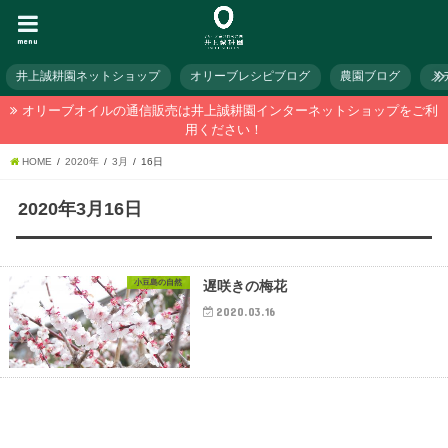
menu
井上誠耕園ネットショップ
オリーブレシピブログ
農園ブログ
メ
オリーブオイルの通信販売は井上誠耕園インターネットショップをご利
用ください！
HOME
2020年
3月
16日
2020年3月16日
小豆島の自然
遅咲きの梅花
2020.03.16