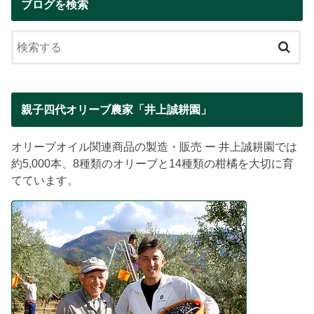
ブログを検索
親子四代オリーブ農家「井上誠耕園」
オリーブオイル関連商品の製造・販売 ー 井上誠耕園では
約5,000本、8種類のオリーブと14種類の柑橘を大切に育
てています。