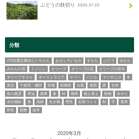
ぶどうの枝切り
2026.07.22
分類
2代目園主勝由じいちゃん
おもしろいもの
すもも
ぶどう
みかん
みかんの花
イノシシ
オリーブ
オリーブの花
オリーブの苗木
オリーブオイル
オーストラリア
テリー
バジル
マンザニロ
冬
剪定
千枚田・棚田
収穫
収穫祭
台風
堆肥
夏
女性
島の風景
搾油
摘果
春
柿
梅雨
植え替え
植物
水やり
水分補給
海
漁師
生き物
男性
石垣づくり
秋
空
選果
野鳥
開墾
除草
2020年3月