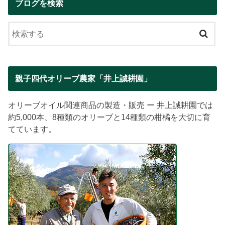
ブログを検索
親子四代オリーブ農家「井上誠耕園」
オリーブオイル関連商品の製造・販売 ー 井上誠耕園では
約5,000本、8種類のオリーブと14種類の柑橘を大切に育
てています。