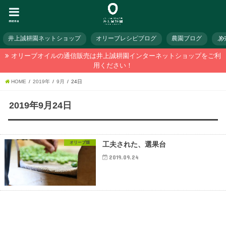
menu
井上誠耕園ネットショップ
オリーブレシピブログ
農園ブログ
メ
オリーブオイルの通信販売は井上誠耕園インターネットショップをご利
用ください！
HOME
2019年
9月
24日
2019年9月24日
オリーブ畑
工夫された、選果台
2019.09.24