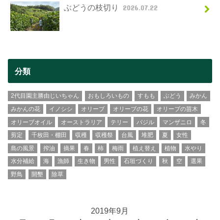
ぶどうの枝切り
2026.07.22
分類
2代目園主勝由じいちゃん
おもしろいもの
すもも
ぶどう
みかん
みかんの花
イノシシ
オリーブ
オリーブの花
オリーブの苗木
オリーブオイル
オーストラリア
テリー
バジル
マンザニロ
冬
剪定
千枚田・棚田
収穫
収穫祭
台風
堆肥
夏
女性
島の風景
搾油
摘果
春
柿
梅雨
植え替え
植物
水やり
水分補給
海
漁師
生き物
男性
石垣づくり
秋
空
選果
野鳥
開墾
除草
2019年9月