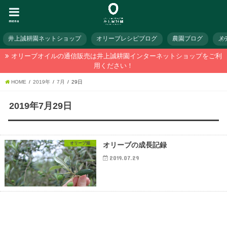
menu
井上誠耕園ネットショップ
オリーブレシピブログ
農園ブログ
メ
オリーブオイルの通信販売は井上誠耕園インターネットショップをご利
用ください！
HOME
2019年
7月
29日
2019年7月29日
オリーブ畑
オリーブの成長記録
2019.07.29