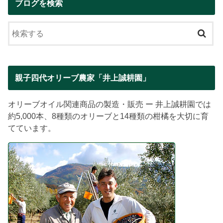
ブログを検索
親子四代オリーブ農家「井上誠耕園」
オリーブオイル関連商品の製造・販売 ー 井上誠耕園では
約5,000本、8種類のオリーブと14種類の柑橘を大切に育
てています。