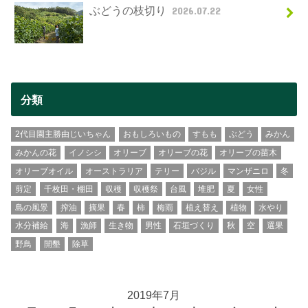
ぶどうの枝切り
2026.07.22
分類
2代目園主勝由じいちゃん
おもしろいもの
すもも
ぶどう
みかん
みかんの花
イノシシ
オリーブ
オリーブの花
オリーブの苗木
オリーブオイル
オーストラリア
テリー
バジル
マンザニロ
冬
剪定
千枚田・棚田
収穫
収穫祭
台風
堆肥
夏
女性
島の風景
搾油
摘果
春
柿
梅雨
植え替え
植物
水やり
水分補給
海
漁師
生き物
男性
石垣づくり
秋
空
選果
野鳥
開墾
除草
2019年7月