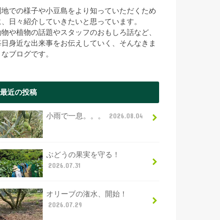
園地での様子や小豆島をより知っていただくため
に、日々紹介していきたいと思っています。
動物や植物の話題やスタッフのおもしろ話など、
毎日身近な出来事をお伝えしていく、そんなきま
まなブログです。
最近の投稿
小雨で一息。。。
2026.08.04
ぶどうの果実を守る！
2026.07.31
オリーブの潅水、開始！
2026.07.29