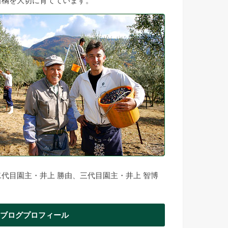
柑橘を大切に育てています。
二代目園主・井上 勝由、三代目園主・井上 智博
ブログプロフィール