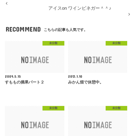
アイスon ワインビネガー＾＾♪
RECOMMEND
こちらの記事も人気です。
未分類
未分類
2009.5.15
2013.1.10
すももの摘果パート２
みかん畑で休憩中。
未分類
未分類