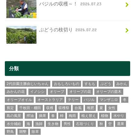
バジルの収穫～！
2026.07.23
ぶどうの枝切り
2026.07.22
分類
2代目園主勝由じいちゃん
おもしろいもの
すもも
ぶどう
みかん
みかんの花
イノシシ
オリーブ
オリーブの花
オリーブの苗木
オリーブオイル
オーストラリア
テリー
バジル
マンザニロ
冬
剪定
千枚田・棚田
収穫
収穫祭
台風
堆肥
夏
女性
島の風景
搾油
摘果
春
柿
梅雨
植え替え
植物
水やり
水分補給
海
漁師
生き物
男性
石垣づくり
秋
空
選果
野鳥
開墾
除草