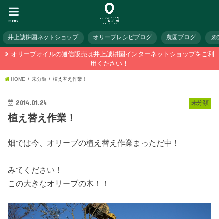
menu
井上誠耕園ネットショップ
オリーブレシピブログ
農園ブログ
メ
オリーブオイルの通信販売は井上誠耕園インターネットショップをご利
用ください！
HOME
未分類
植え替え作業！
2014.01.24
未分類
植え替え作業！
畑では今、オリーブの植え替え作業まっただ中！
みてください！
この大きなオリーブの木！！