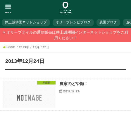
menu
井上誠耕園ネットショップ
オリーブレシピブログ
農園ブログ
メ
オリーブオイルの通信販売は井上誠耕園インターネットショップをご利
用ください！
HOME
2013年
12月
24日
2013年12月24日
未分類
農家のどや顔！
2013.12.24