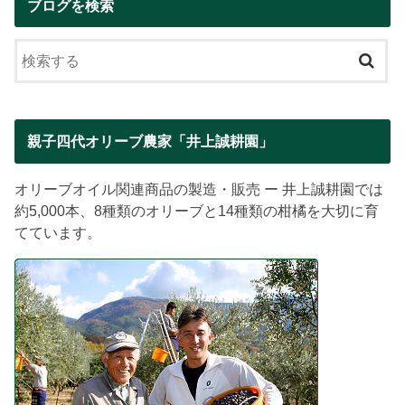
ブログを検索
親子四代オリーブ農家「井上誠耕園」
オリーブオイル関連商品の製造・販売 ー 井上誠耕園では
約5,000本、8種類のオリーブと14種類の柑橘を大切に育
てています。