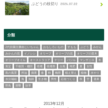
ぶどうの枝切り
2026.07.22
分類
2代目園主勝由じいちゃん
おもしろいもの
すもも
ぶどう
みかん
みかんの花
イノシシ
オリーブ
オリーブの花
オリーブの苗木
オリーブオイル
オーストラリア
テリー
バジル
マンザニロ
冬
剪定
千枚田・棚田
収穫
収穫祭
台風
堆肥
夏
女性
島の風景
搾油
摘果
春
柿
梅雨
植え替え
植物
水やり
水分補給
海
漁師
生き物
男性
石垣づくり
秋
空
選果
野鳥
開墾
除草
2013年12月