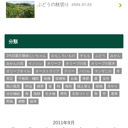
ぶどうの枝切り
2026.07.22
分類
2代目園主勝由じいちゃん
おもしろいもの
すもも
ぶどう
みかん
みかんの花
イノシシ
オリーブ
オリーブの花
オリーブの苗木
オリーブオイル
オーストラリア
テリー
バジル
マンザニロ
冬
剪定
千枚田・棚田
収穫
収穫祭
台風
堆肥
夏
女性
島の風景
搾油
摘果
春
柿
梅雨
植え替え
植物
水やり
水分補給
海
漁師
生き物
男性
石垣づくり
秋
空
選果
野鳥
開墾
除草
2011年9月