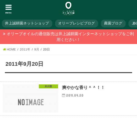
menu
井上誠耕園ネットショップ
オリーブレシピブログ
農園ブログ
メ
オリーブオイルの通信販売は井上誠耕園インターネットショップをご利
用ください！
HOME
2011年
9月
20日
2011年9月20日
未分類
爽やかな香り＾＾！！
2011.09.20