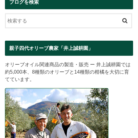
ブログを検索
親子四代オリーブ農家「井上誠耕園」
オリーブオイル関連商品の製造・販売 ー 井上誠耕園では
約5,000本、8種類のオリーブと14種類の柑橘を大切に育
てています。