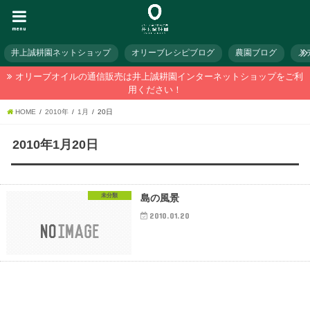
menu
井上誠耕園ネットショップ
オリーブレシピブログ
農園ブログ
メ
オリーブオイルの通信販売は井上誠耕園インターネットショップをご利
用ください！
HOME
2010年
1月
20日
2010年1月20日
未分類
島の風景
2010.01.20