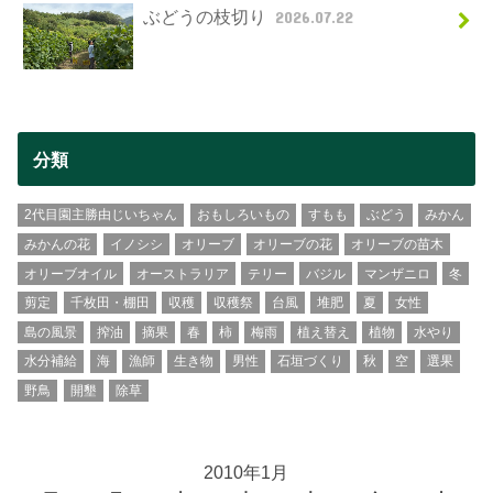
ぶどうの枝切り
2026.07.22
分類
2代目園主勝由じいちゃん
おもしろいもの
すもも
ぶどう
みかん
みかんの花
イノシシ
オリーブ
オリーブの花
オリーブの苗木
オリーブオイル
オーストラリア
テリー
バジル
マンザニロ
冬
剪定
千枚田・棚田
収穫
収穫祭
台風
堆肥
夏
女性
島の風景
搾油
摘果
春
柿
梅雨
植え替え
植物
水やり
水分補給
海
漁師
生き物
男性
石垣づくり
秋
空
選果
野鳥
開墾
除草
2010年1月