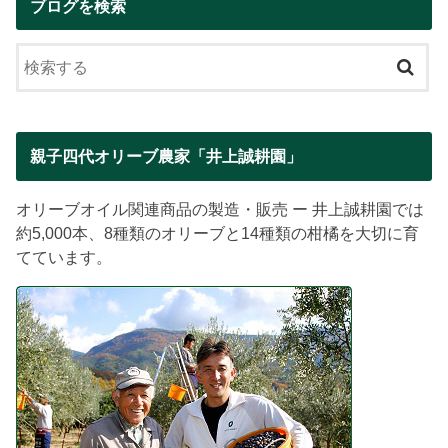
ブログを検索
親子四代オリーブ農家「井上誠耕園」
オリーブオイル関連商品の製造・販売 ー 井上誠耕園では
約5,000本、8種類のオリーブと14種類の柑橘を大切に育
てています。