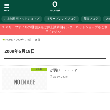
menu
井上誠耕園ネットショップ
オリーブレシピブログ
農園ブログ
メ
オリーブオイルの通信販売は井上誠耕園インターネットショップをご利
用ください！
HOME
2009年
5月
18日
2009年5月18日
未分類
か弱い・・・・？
2009.05.18