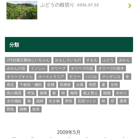
ぶどうの枝切り
2026.07.22
分類
2代目園主勝由じいちゃん
おもしろいもの
すもも
ぶどう
みかん
みかんの花
イノシシ
オリーブ
オリーブの花
オリーブの苗木
オリーブオイル
オーストラリア
テリー
バジル
マンザニロ
冬
剪定
千枚田・棚田
収穫
収穫祭
台風
堆肥
夏
女性
島の風景
搾油
摘果
春
柿
梅雨
植え替え
植物
水やり
水分補給
海
漁師
生き物
男性
石垣づくり
秋
空
選果
野鳥
開墾
除草
2009年5月