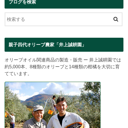
ブログを検索
親子四代オリーブ農家「井上誠耕園」
オリーブオイル関連商品の製造・販売 ー 井上誠耕園では
約5,000本、8種類のオリーブと14種類の柑橘を大切に育
てています。