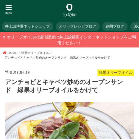
menu
井上誠耕園ネットショップ
オリーブレシピブログ
農園ブログ
メ
オリーブオイルの通信販売は井上誠耕園インターネットショップをご利
用ください！
HOME
緑果オリーブオイル
アンチョビとキャベツ炒めのオープンサンド 緑果オリーブオイルをかけて
2017.04.19
緑果オリーブオイル
アンチョビとキャベツ炒めのオープンサン
ド 緑果オリーブオイルをかけて