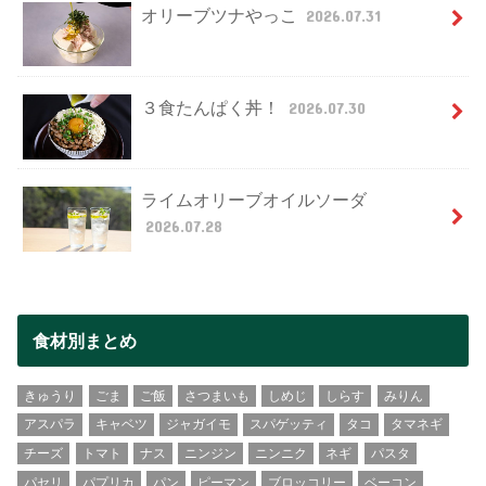
オリーブツナやっこ
2026.07.31
３食たんぱく丼！
2026.07.30
ライムオリーブオイルソーダ
2026.07.28
食材別まとめ
きゅうり
ごま
ご飯
さつまいも
しめじ
しらす
みりん
アスパラ
キャベツ
ジャガイモ
スパゲッティ
タコ
タマネギ
チーズ
トマト
ナス
ニンジン
ニンニク
ネギ
パスタ
パセリ
パプリカ
パン
ピーマン
ブロッコリー
ベーコン