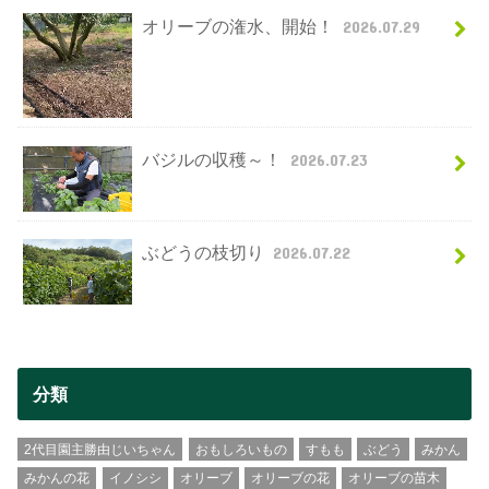
オリーブの潅水、開始！
2026.07.29
バジルの収穫～！
2026.07.23
ぶどうの枝切り
2026.07.22
分類
2代目園主勝由じいちゃん
おもしろいもの
すもも
ぶどう
みかん
みかんの花
イノシシ
オリーブ
オリーブの花
オリーブの苗木