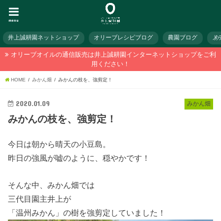
menu
井上誠耕園ネットショップ
オリーブレシピブログ
農園ブログ
メ
オリーブオイルの通信販売は井上誠耕園インターネットショップをご利
用ください！
HOME
みかん畑
みかんの枝を、強剪定！
2020.01.09
みかん畑
みかんの枝を、強剪定！
今日は朝から晴天の小豆島。
昨日の強風が嘘のように、穏やかです！
そんな中、みかん畑では
三代目園主井上が
「温州みかん」の樹を強剪定していました！