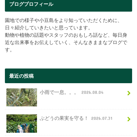
ブログプロフィール
園地での様子や小豆島をより知っていただくために、
日々紹介していきたいと思っています。
動物や植物の話題やスタッフのおもしろ話など、毎日身
近な出来事をお伝えしていく、そんなきままなブログで
す。
最近の投稿
小雨で一息。。。
2026.08.04
ぶどうの果実を守る！
2026.07.31