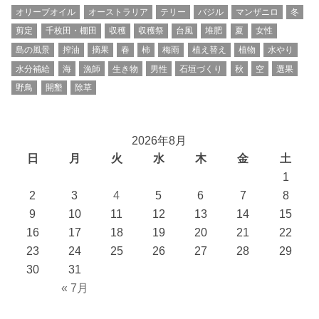
オリーブオイル
オーストラリア
テリー
バジル
マンザニロ
冬
剪定
千枚田・棚田
収穫
収穫祭
台風
堆肥
夏
女性
島の風景
搾油
摘果
春
柿
梅雨
植え替え
植物
水やり
水分補給
海
漁師
生き物
男性
石垣づくり
秋
空
選果
野鳥
開墾
除草
2026年8月
日
月
火
水
木
金
土
1
2
3
4
5
6
7
8
9
10
11
12
13
14
15
16
17
18
19
20
21
22
23
24
25
26
27
28
29
30
31
« 7月