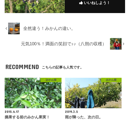
いいねしよう！
全然違う！みかんの違い。
元気100％！満面の笑顔で♪♪（八朔の収穫）
RECOMMEND
こちらの記事も人気です。
みかん畑
みかん畑
2015.6.17
2019.3.5
摘果する前のみかん果実！
雨が降った、次の日。