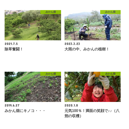
みかん畑
みかん畑
2021.7.5
2023.3.23
除草奮闘！
大雨の中、みかんの植樹！
みかん畑
みかん畑
2019.6.27
2020.1.8
みかん畑にキノコ・・・
元気100％！満面の笑顔で♪♪（八
朔の収穫）