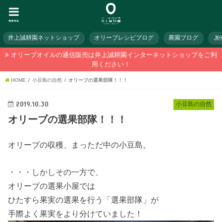
menu
井上誠耕園ネットショップ
オリーブレシピブログ
農園ブログ
メ
オリーブオイルの通信販売は井上誠耕園インターネットショップをご利
用ください！
HOME
小豆島の自然
オリーブの選果部隊！！！
2019.10.30
小豆島の自然
オリーブの選果部隊！！！
オリーブの収穫、まっただ中の小豆島。
・・・しかしその一方で、
オリーブの選果小屋では
ひたすら果実の選果を行う「選果部隊」が
手際よく果実をより分けていました！