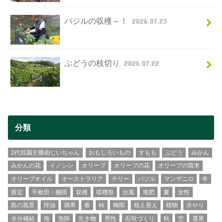
バジルの収穫～！
2026.07.23
ぶどうの枝切り
2026.07.22
分類
2代目園主勝由じいちゃん
おもしろいもの
すもも
ぶどう
みかん
みかんの花
イノシシ
オリーブ
オリーブの花
オリーブの苗木
オリーブオイル
オーストラリア
テリー
バジル
マンザニロ
冬
剪定
千枚田・棚田
収穫
収穫祭
台風
堆肥
夏
女性
島の風景
搾油
摘果
春
柿
梅雨
植え替え
植物
水やり
水分補給
海
漁師
生き物
男性
石垣づくり
秋
空
選果