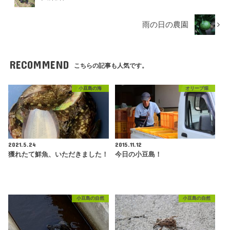
雨の日の農園
RECOMMEND
こちらの記事も人気です。
小豆島の海
オリーブ畑
2021.5.24
2015.11.12
獲れたて鮮魚、いただきました！
今日の小豆島！
小豆島の自然
小豆島の自然