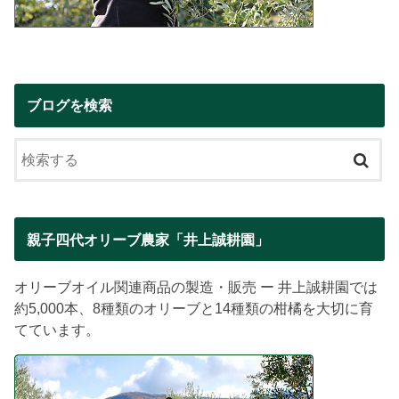
ブログを検索
親子四代オリーブ農家「井上誠耕園」
オリーブオイル関連商品の製造・販売 ー 井上誠耕園では
約5,000本、8種類のオリーブと14種類の柑橘を大切に育
てています。