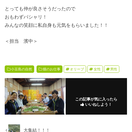
とっても仲が良さそうだったので
おもわずパシャリ！
みんなの笑顔に私自身も元気をもらいました！！
＜担当 濱中＞
小豆島の自然
畑のお仕事
オリーブ
女性
男性
この記事が気に入ったら
いいねしよう！
大集結！！！