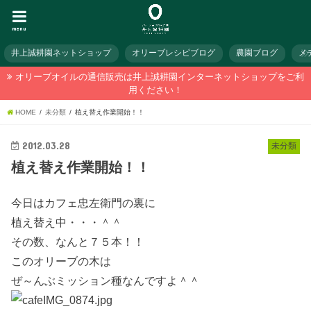
menu
井上誠耕園ネットショップ
オリーブレシピブログ
農園ブログ
メ
オリーブオイルの通信販売は井上誠耕園インターネットショップをご利
用ください！
HOME
未分類
植え替え作業開始！！
2012.03.28
未分類
植え替え作業開始！！
今日はカフェ忠左衛門の裏に
植え替え中・・・＾＾
その数、なんと７５本！！
このオリーブの木は
ぜ～んぶミッション種なんですよ＾＾