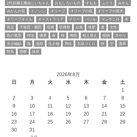
2代目園主勝由じいちゃん
おもしろいもの
すもも
ぶどう
みかん
みかんの花
イノシシ
オリーブ
オリーブの花
オリーブの苗木
オリーブオイル
オーストラリア
テリー
バジル
マンザニロ
冬
剪定
千枚田・棚田
収穫
収穫祭
台風
堆肥
夏
女性
島の風景
搾油
摘果
春
柿
梅雨
植え替え
植物
水やり
水分補給
海
漁師
生き物
男性
石垣づくり
秋
空
選果
野鳥
開墾
除草
2026年8月
日
月
火
水
木
金
土
1
2
3
4
5
6
7
8
9
10
11
12
13
14
15
16
17
18
19
20
21
22
23
24
25
26
27
28
29
30
31