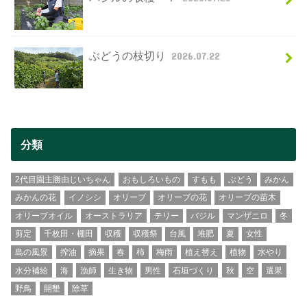
ぶどうの枝切り
2026.07.22
分類
2代目園主勝由じいちゃん
おもしろいもの
すもも
ぶどう
みかん
みかんの花
イノシシ
オリーブ
オリーブの花
オリーブの苗木
オリーブオイル
オーストラリア
テリー
バジル
マンザニロ
冬
剪定
千枚田・棚田
収穫
収穫祭
台風
堆肥
夏
女性
島の風景
搾油
摘果
春
柿
梅雨
植え替え
植物
水やり
水分補給
海
漁師
生き物
男性
石垣づくり
秋
空
選果
野鳥
開墾
除草