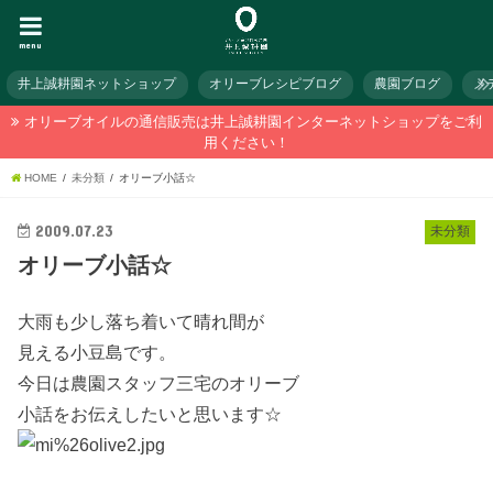
menu
井上誠耕園ネットショップ
オリーブレシピブログ
農園ブログ
メ
オリーブオイルの通信販売は井上誠耕園インターネットショップをご利
用ください！
HOME
未分類
オリーブ小話☆
2009.07.23
未分類
オリーブ小話☆
大雨も少し落ち着いて晴れ間が
見える小豆島です。
今日は農園スタッフ三宅のオリーブ
小話をお伝えしたいと思います☆