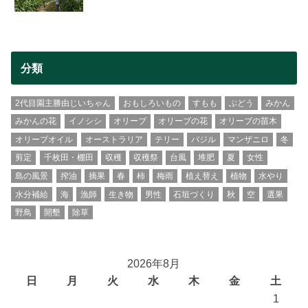
分類
2代目園主勝由じいちゃん
おもしろいもの
すもも
ぶどう
みかん
みかんの花
イノシシ
オリーブ
オリーブの花
オリーブの苗木
オリーブオイル
オーストラリア
テリー
バジル
マンザニロ
冬
剪定
千枚田・棚田
収穫
収穫祭
台風
堆肥
夏
女性
島の風景
搾油
摘果
春
柿
梅雨
植え替え
植物
水やり
水分補給
海
漁師
生き物
男性
石垣づくり
秋
空
選果
野鳥
開墾
除草
2026年8月
日
月
火
水
木
金
土
1