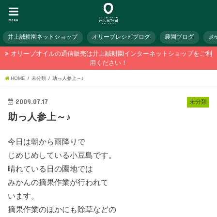
menu
井上誠耕園ネットショップ
オリーブレシピブログ
農園ブログ
メ
オリーブオイルの通信販売は井上誠耕園インターネットショップをご利
用ください！
HOME
未分類
助っ人参上～♪
2009.07.17
未分類
助っ人参上～♪
今日は朝から雨降りで
じめじめしている小豆島です。
晴れている日の園地では
みかんの摘果作業が行われて
います。
摘果作業のほかにも除草などの