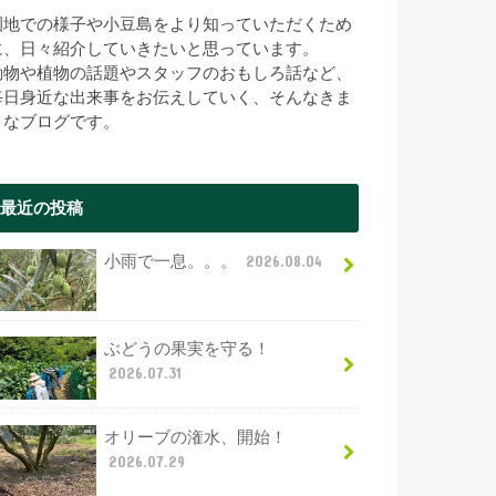
園地での様子や小豆島をより知っていただくため
に、日々紹介していきたいと思っています。
動物や植物の話題やスタッフのおもしろ話など、
毎日身近な出来事をお伝えしていく、そんなきま
まなブログです。
最近の投稿
小雨で一息。。。
2026.08.04
ぶどうの果実を守る！
2026.07.31
オリーブの潅水、開始！
2026.07.29