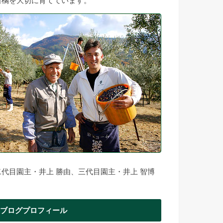
柑橘を大切に育てています。
二代目園主・井上 勝由、三代目園主・井上 智博
ブログプロフィール