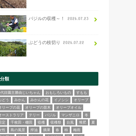
バジルの収穫～！
2026.07.23
ぶどうの枝切り
2026.07.22
分類
2代目園主勝由じいちゃん
おもしろいもの
すもも
ぶどう
みかん
みかんの花
イノシシ
オリーブ
オリーブの花
オリーブの苗木
オリーブオイル
オーストラリア
テリー
バジル
マンザニロ
冬
剪定
千枚田・棚田
収穫
収穫祭
台風
堆肥
夏
女性
島の風景
搾油
摘果
春
柿
梅雨