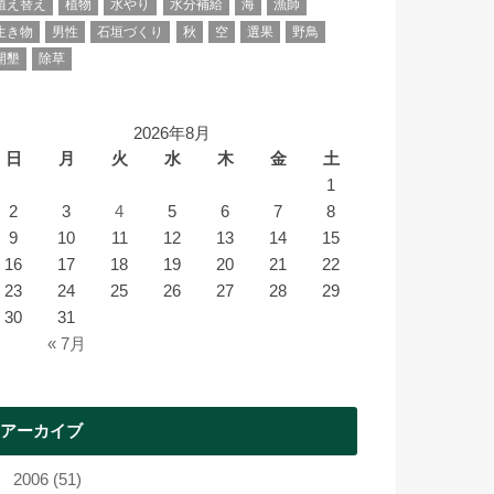
植え替え
植物
水やり
水分補給
海
漁師
生き物
男性
石垣づくり
秋
空
選果
野鳥
開墾
除草
2026年8月
日
月
火
水
木
金
土
1
2
3
4
5
6
7
8
9
10
11
12
13
14
15
16
17
18
19
20
21
22
23
24
25
26
27
28
29
30
31
« 7月
アーカイブ
2006 (51)