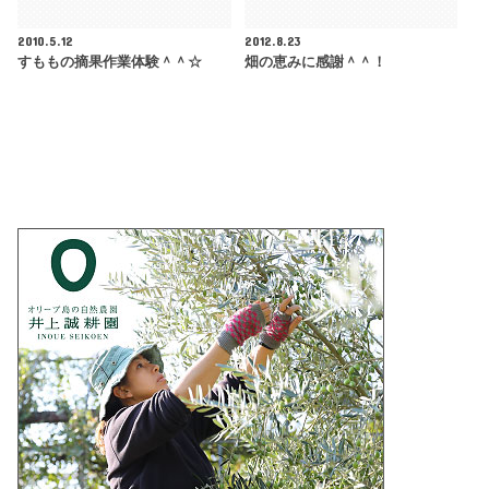
2010.5.12
2012.8.23
すももの摘果作業体験＾＾☆
畑の恵みに感謝＾＾！