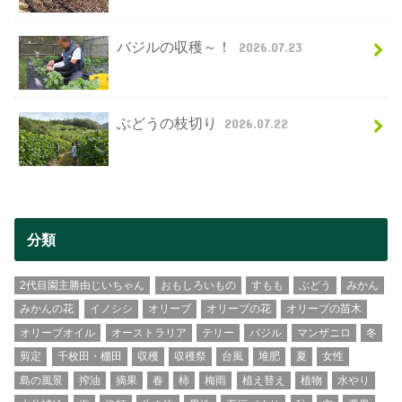
バジルの収穫～！
2026.07.23
ぶどうの枝切り
2026.07.22
分類
2代目園主勝由じいちゃん
おもしろいもの
すもも
ぶどう
みかん
みかんの花
イノシシ
オリーブ
オリーブの花
オリーブの苗木
オリーブオイル
オーストラリア
テリー
バジル
マンザニロ
冬
剪定
千枚田・棚田
収穫
収穫祭
台風
堆肥
夏
女性
島の風景
搾油
摘果
春
柿
梅雨
植え替え
植物
水やり