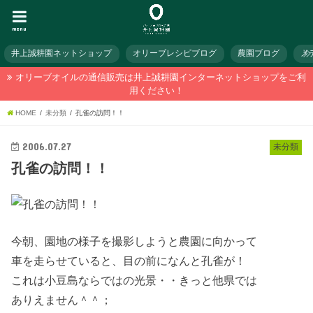
menu
井上誠耕園ネットショップ
オリーブレシピブログ
農園ブログ
メ
オリーブオイルの通信販売は井上誠耕園インターネットショップをご利
用ください！
HOME
未分類
孔雀の訪問！！
2006.07.27
未分類
孔雀の訪問！！
今朝、園地の様子を撮影しようと農園に向かって
車を走らせていると、目の前になんと孔雀が！
これは小豆島ならではの光景・・きっと他県では
ありえません＾＾；