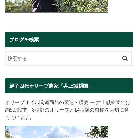
ブログを検索
親子四代オリーブ農家「井上誠耕園」
オリーブオイル関連商品の製造・販売 ー 井上誠耕園では
約5,000本、8種類のオリーブと14種類の柑橘を大切に育
てています。