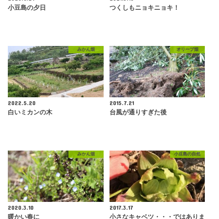
小豆島の夕日
つくしもニョキニョキ！
みかん畑
オリーブ畑
2022.5.20
2015.7.21
白いミカンの木
台風が通りすぎた後
みかん畑
小豆島の自然
2020.3.10
2017.3.17
暖かい春に
小さなキャベツ・・・ではありま