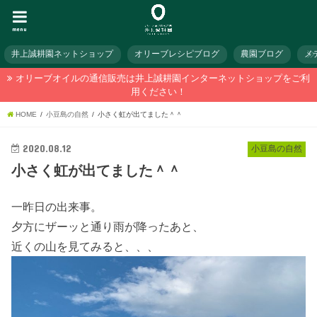
menu
井上誠耕園ネットショップ
オリーブレシピブログ
農園ブログ
メ
オリーブオイルの通信販売は井上誠耕園インターネットショップをご利
用ください！
HOME
小豆島の自然
小さく虹が出てました＾＾
2020.08.12
小豆島の自然
小さく虹が出てました＾＾
一昨日の出来事。
夕方にザーッと通り雨が降ったあと、
近くの山を見てみると、、、