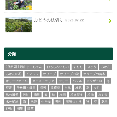
ぶどうの枝切り
2026.07.22
分類
2代目園主勝由じいちゃん
おもしろいもの
すもも
ぶどう
みかん
みかんの花
イノシシ
オリーブ
オリーブの花
オリーブの苗木
オリーブオイル
オーストラリア
テリー
バジル
マンザニロ
冬
剪定
千枚田・棚田
収穫
収穫祭
台風
堆肥
夏
女性
島の風景
搾油
摘果
春
柿
梅雨
植え替え
植物
水やり
水分補給
海
漁師
生き物
男性
石垣づくり
秋
空
選果
野鳥
開墾
除草