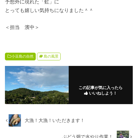
予想外に現れた「虹」に
とっても嬉しい気持ちになりました＾＾
＜担当 濱中＞
小豆島の自然
島の風景
この記事が気に入ったら
いいねしよう！
大漁！大漁！いただきます！
ぶどう畑で水やり作業！