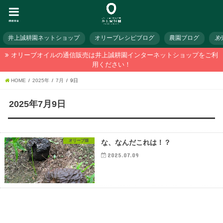
menu
井上誠耕園ネットショップ
オリーブレシピブログ
農園ブログ
メ
オリーブオイルの通信販売は井上誠耕園インターネットショップをご利
用ください！
HOME
2025年
7月
9日
2025年7月9日
オリーブ畑
な、なんだこれは！？
2025.07.09