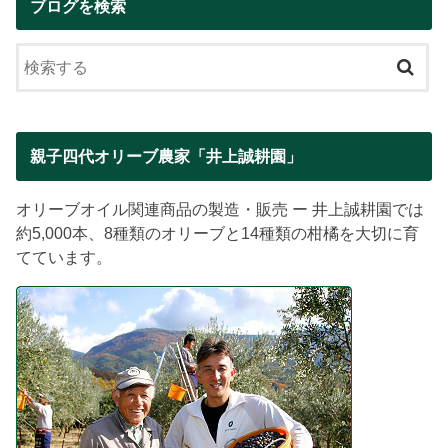
ブログを検索
親子四代オリーブ農家「井上誠耕園」
オリーブオイル関連商品の製造・販売 ー 井上誠耕園では
約5,000本、8種類のオリーブと14種類の柑橘を大切に育
てています。