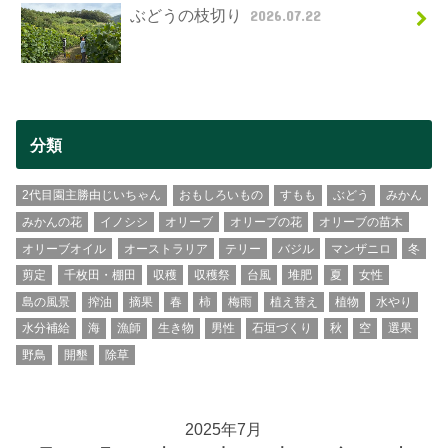
ぶどうの枝切り
2026.07.22
分類
2代目園主勝由じいちゃん
おもしろいもの
すもも
ぶどう
みかん
みかんの花
イノシシ
オリーブ
オリーブの花
オリーブの苗木
オリーブオイル
オーストラリア
テリー
バジル
マンザニロ
冬
剪定
千枚田・棚田
収穫
収穫祭
台風
堆肥
夏
女性
島の風景
搾油
摘果
春
柿
梅雨
植え替え
植物
水やり
水分補給
海
漁師
生き物
男性
石垣づくり
秋
空
選果
野鳥
開墾
除草
2025年7月