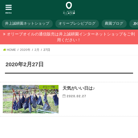
menu
井上誠耕園ネットショップ
オリーブレシピブログ
農園ブログ
メ
オリーブオイルの通信販売は井上誠耕園インターネットショップをご利
用ください！
HOME
2020年
2月
27日
2020年2月27日
オリーブ畑
天気がいい日は♪
2020.02.27