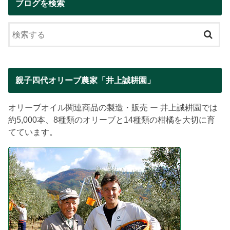
ブログを検索
親子四代オリーブ農家「井上誠耕園」
オリーブオイル関連商品の製造・販売 ー 井上誠耕園では
約5,000本、8種類のオリーブと14種類の柑橘を大切に育
てています。