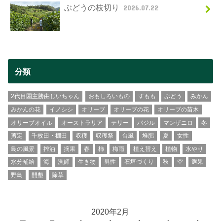
ぶどうの枝切り
2026.07.22
分類
2代目園主勝由じいちゃん
おもしろいもの
すもも
ぶどう
みかん
みかんの花
イノシシ
オリーブ
オリーブの花
オリーブの苗木
オリーブオイル
オーストラリア
テリー
バジル
マンザニロ
冬
剪定
千枚田・棚田
収穫
収穫祭
台風
堆肥
夏
女性
島の風景
搾油
摘果
春
柿
梅雨
植え替え
植物
水やり
水分補給
海
漁師
生き物
男性
石垣づくり
秋
空
選果
野鳥
開墾
除草
2020年2月