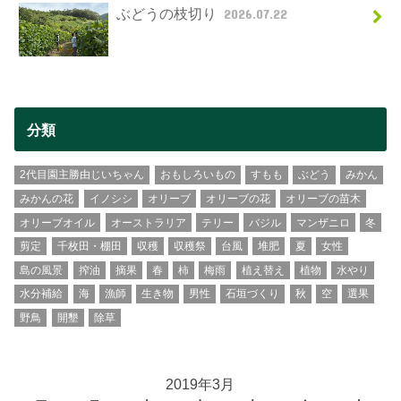
ぶどうの枝切り
2026.07.22
分類
2代目園主勝由じいちゃん
おもしろいもの
すもも
ぶどう
みかん
みかんの花
イノシシ
オリーブ
オリーブの花
オリーブの苗木
オリーブオイル
オーストラリア
テリー
バジル
マンザニロ
冬
剪定
千枚田・棚田
収穫
収穫祭
台風
堆肥
夏
女性
島の風景
搾油
摘果
春
柿
梅雨
植え替え
植物
水やり
水分補給
海
漁師
生き物
男性
石垣づくり
秋
空
選果
野鳥
開墾
除草
2019年3月