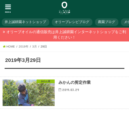
menu
井上誠耕園ネットショップ
オリーブレシピブログ
農園ブログ
メ
オリーブオイルの通信販売は井上誠耕園インターネットショップをご利
用ください！
HOME
2019年
3月
29日
2019年3月29日
みかん畑
みかんの剪定作業
2019.03.29