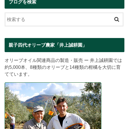
ブログを検索
親子四代オリーブ農家「井上誠耕園」
オリーブオイル関連商品の製造・販売 ー 井上誠耕園では
約5,000本、8種類のオリーブと14種類の柑橘を大切に育
てています。