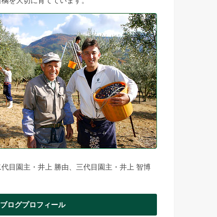
柑橘を大切に育てています。
二代目園主・井上 勝由、三代目園主・井上 智博
ブログプロフィール