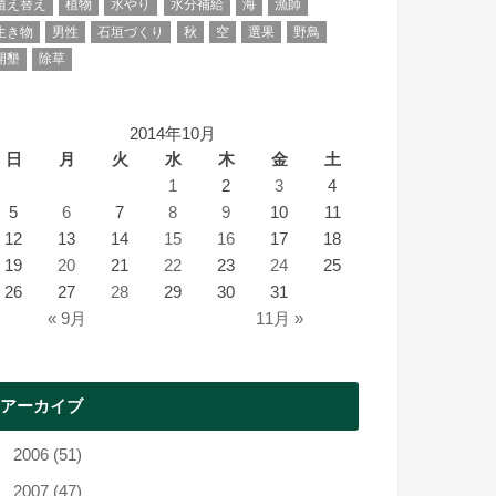
植え替え
植物
水やり
水分補給
海
漁師
生き物
男性
石垣づくり
秋
空
選果
野鳥
開墾
除草
2014年10月
日
月
火
水
木
金
土
1
2
3
4
5
6
7
8
9
10
11
12
13
14
15
16
17
18
19
20
21
22
23
24
25
26
27
28
29
30
31
« 9月
11月 »
アーカイブ
2006 (51)
2007 (47)