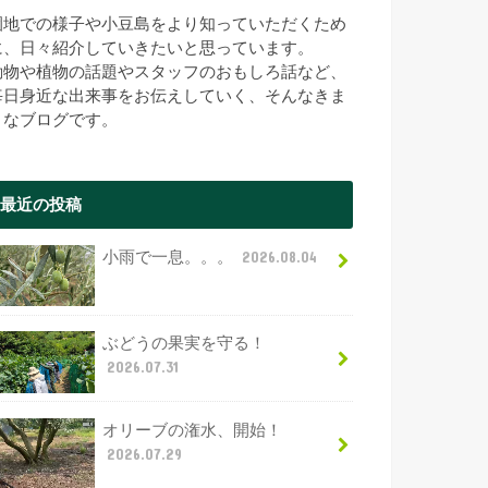
園地での様子や小豆島をより知っていただくため
に、日々紹介していきたいと思っています。
動物や植物の話題やスタッフのおもしろ話など、
毎日身近な出来事をお伝えしていく、そんなきま
まなブログです。
最近の投稿
小雨で一息。。。
2026.08.04
ぶどうの果実を守る！
2026.07.31
オリーブの潅水、開始！
2026.07.29