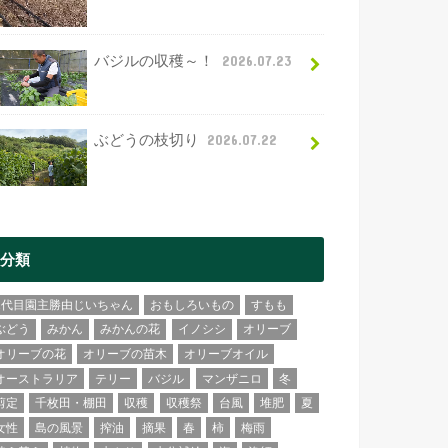
バジルの収穫～！
2026.07.23
ぶどうの枝切り
2026.07.22
分類
2代目園主勝由じいちゃん
おもしろいもの
すもも
ぶどう
みかん
みかんの花
イノシシ
オリーブ
オリーブの花
オリーブの苗木
オリーブオイル
オーストラリア
テリー
バジル
マンザニロ
冬
剪定
千枚田・棚田
収穫
収穫祭
台風
堆肥
夏
女性
島の風景
搾油
摘果
春
柿
梅雨