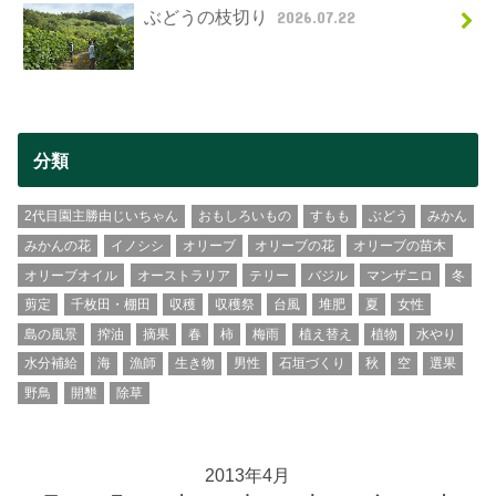
ぶどうの枝切り
2026.07.22
分類
2代目園主勝由じいちゃん
おもしろいもの
すもも
ぶどう
みかん
みかんの花
イノシシ
オリーブ
オリーブの花
オリーブの苗木
オリーブオイル
オーストラリア
テリー
バジル
マンザニロ
冬
剪定
千枚田・棚田
収穫
収穫祭
台風
堆肥
夏
女性
島の風景
搾油
摘果
春
柿
梅雨
植え替え
植物
水やり
水分補給
海
漁師
生き物
男性
石垣づくり
秋
空
選果
野鳥
開墾
除草
2013年4月