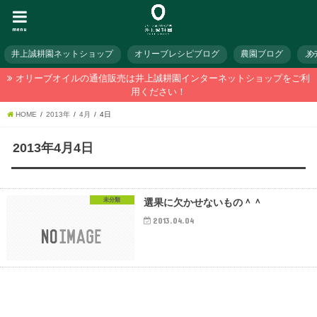
menu
井上誠耕園ネットショップ
オリーブレシピブログ
農園ブログ
メ
オリーブオイルの通信販売は井上誠耕園インターネットショップをご利
用ください！
HOME
2013年
4月
4日
2013年4月4日
未分類
選果に欠かせないもの＾＾
2013.04.04