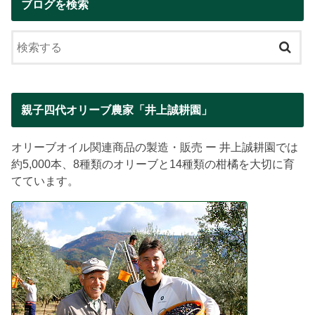
ブログを検索
親子四代オリーブ農家「井上誠耕園」
オリーブオイル関連商品の製造・販売 ー 井上誠耕園では
約5,000本、8種類のオリーブと14種類の柑橘を大切に育
てています。