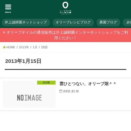
menu
井上誠耕園ネットショップ
オリーブレシピブログ
農園ブログ
メ
オリーブオイルの通信販売は井上誠耕園インターネットショップをご利
用ください！
HOME
2013年
1月
15日
2013年1月15日
未分類
雲ひとつない、オリーブ畑＾＾
2013.01.15