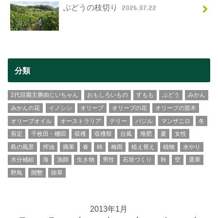
ぶどうの枝切り
2026.07.22
分類
2代目園主勝由じいちゃん
おもしろいもの
すもも
ぶどう
みかん
みかんの花
イノシシ
オリーブ
オリーブの花
オリーブの苗木
オリーブオイル
オーストラリア
テリー
バジル
マンザニロ
冬
剪定
千枚田・棚田
収穫
収穫祭
台風
堆肥
夏
女性
島の風景
搾油
摘果
春
柿
梅雨
植え替え
植物
水やり
水分補給
海
漁師
生き物
男性
石垣づくり
秋
空
選果
野鳥
開墾
除草
2013年1月