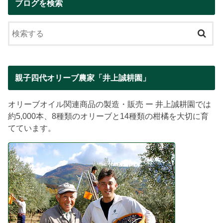
ブログを検索
親子四代オリーブ農家「井上誠耕園」
オリーブオイル関連商品の製造・販売 ー 井上誠耕園では
約5,000本、8種類のオリーブと14種類の柑橘を大切に育
てています。